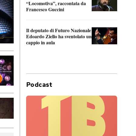
“Locomotiva”, raccontata da
inseg
Francesco Guccini
Khers
Il deputato di Futuro Nazionale
La pl
Edoardo Ziello ha sventolato un
da P
cappio in aula
Podcast