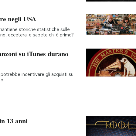
pre negli USA
mantiene storiche statistiche sulle
atino, eccetera: e sapete chi è primo?
canzoni su iTunes durano
otrebbe incentivare gli acquisti su
lo
in 13 anni