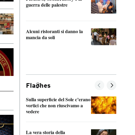
“Odis
guerra delle palestre
Che s
strum
Alcuni ristoranti si danno la
mancia da soli
Fla
hes
Sulla superficie del Sole c’erano
Il fi
vortici che non riuscivamo a
facen
vedere
dentr
La vera storia della
Il vi