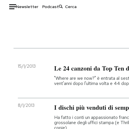
Newsletter
Podcast
Auto
HOME
Italia
Moda
Mondo
Libri
Politica
Consumismi
15/1/2013
Le 24 canzoni da Top Ten d
Tecnologia
Storie/Idee
"Where are we now?" è entrata al sesto
Internet
Ok Boomer!
vent'anni dopo l'ultima volta e 44 dop
Scienza
Media
Cultura
Europa
8/1/2013
I dischi più venduti di sem
Economia
Altrecose
Sport
Mondiali calcio 2026
Ha fatto i conti un appassionato franc
grossolane degli uffici stampa (e Thri
copie)