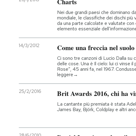
Charts
Nei due grandi paesi che dominano da 
mondiale, le classifiche dei dischi più
da una parte calcolate e valutate con cri
elemento essenziale dell’informazio
14/3/2012
Come una freccia nel suolo
Ci sono tre canzoni di Lucio Dalla su c
delle cose. Una è Il cielo: lui ci vinse il
Rose”, 45 anni fa, nel 1967. Condusse
leggere→
25/2/2016
Brit Awards 2016, chi ha vi
La cantante più premiata è stata Adele
James Bay, Björk, Coldplay e altri anc
28/6/2010