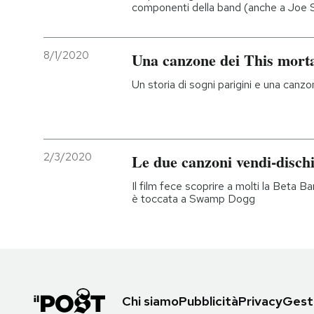
componenti della band (anche a Joe
8/1/2020
Una canzone dei This morta
Un storia di sogni parigini e una canz
2/3/2020
Le due canzoni vendi-dischi
Il film fece scoprire a molti la Beta Ba
è toccata a Swamp Dogg
Chi siamo
Pubblicità
Privacy
Gesti