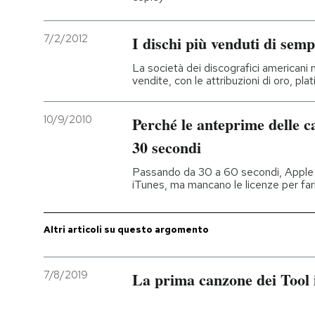
PODCAST
7/2/2012
I dischi più venduti di sem
La società dei discografici americani 
NEWSLETTER
vendite, con le attribuzioni di oro, pl
10/9/2010
Perché le anteprime delle 
I MIEI PREFERITI
30 secondi
SHOP
Passando da 30 a 60 secondi, Apple p
iTunes, ma mancano le licenze per far
CALENDARIO
Altri articoli su questo argomento
AREA PERSONALE
7/8/2019
La prima canzone dei Tool 
Entra