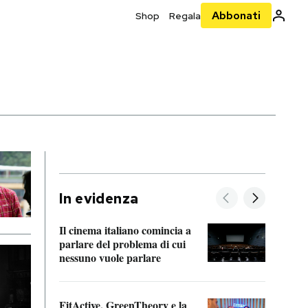
Abbonati
Shop
Regala
In evidenza
Il cinema italiano comincia a
A cos
parlare del problema di cui
nessuno vuole parlare
Cosa 
FitActive, GreenTheory e la