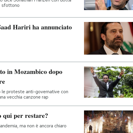
o sfottono
 Saad Hariri ha annunciato
ato in Mozambico dopo
are
o le proteste anti-governative con
una vecchia canzone rap
o qui per restare?
pandemia, ma non è ancora chiaro