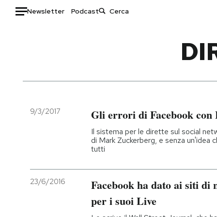
Newsletter
Podcast
Auto
DI
HOME
Italia
Moda
Mondo
Libri
Politica
Consumismi
9/3/2017
Gli errori di Facebook con
Tecnologia
Storie/Idee
Il sistema per le dirette sul social ne
Internet
Ok Boomer!
di Mark Zuckerberg, e senza un'idea c
tutti
Scienza
Media
Cultura
Europa
Economia
Altrecose
23/6/2016
Facebook ha dato ai siti di 
Sport
Mondiali calcio 2026
per i suoi Live