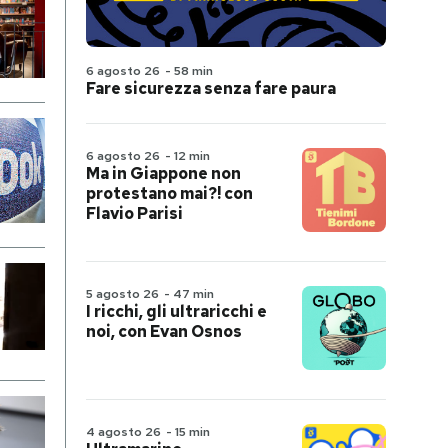
6 agosto 26
-
58 min
Fare sicurezza senza fare paura
6 agosto 26
-
12 min
Ma in Giappone non
protestano mai?! con
Flavio Parisi
5 agosto 26
-
47 min
I ricchi, gli ultraricchi e
noi, con Evan Osnos
4 agosto 26
-
15 min