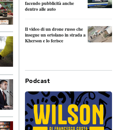
Franc
facendo pubblicità anche
dello
dentro alle auto
Una 
Il video di un drone russo che
statun
insegue un ortolano in strada a
afric
Kherson e lo ferisce
Podcast