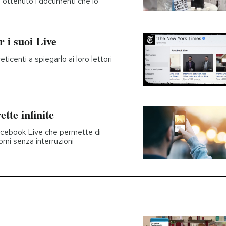
ha ottenuto i documenti che lo
r i suoi Live
ticenti a spiegarlo ai loro lettori
tte infinite
acebook Live che permette di
rni senza interruzioni