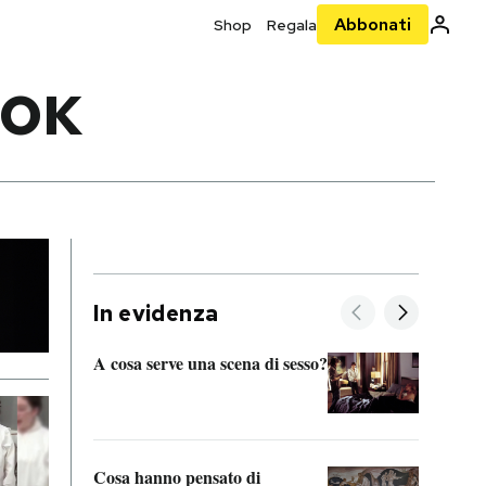
Abbonati
Shop
Regala
OOK
In evidenza
A cosa serve una scena di sesso?
La “I
bolog
Cosa hanno pensato di
Se sa