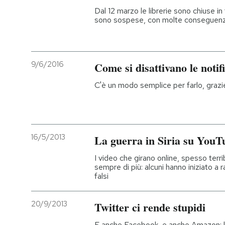
Dal 12 marzo le librerie sono chiuse in tu
sono sospese, con molte conseguenze
9/6/2016
Come si disattivano le noti
C'è un modo semplice per farlo, grazi
16/5/2013
La guerra in Siria su YouT
I video che girano online, spesso terri
sempre di più: alcuni hanno iniziato a r
falsi
20/9/2013
Twitter ci rende stupidi
E anche Facebook, e anche Amazon: l