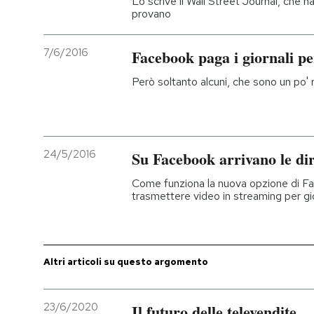
Lo scrive il Wall Street Journal, che 
provano
PODCAST
7/6/2016
Facebook paga i giornali pe
NEWSLETTER
Però soltanto alcuni, che sono un po' re
I MIEI PREFERITI
24/5/2016
Su Facebook arrivano le dire
SHOP
Come funziona la nuova opzione di F
trasmettere video in streaming per gio
CALENDARIO
AREA PERSONALE
Altri articoli su questo argomento
Entra
23/6/2020
Il futuro delle televendite