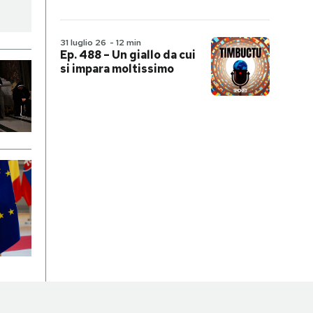
31 luglio 26
-
12 min
Ep. 488 – Un giallo da cui
si impara moltissimo