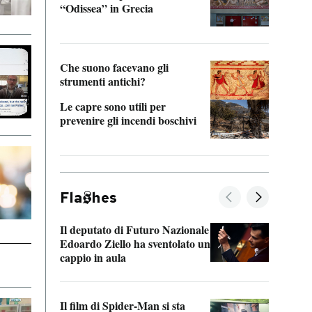
“Odissea” in Grecia
vedi 
Che suono facevano gli
strumenti antichi?
Le capre sono utili per
prevenire gli incendi boschivi
Fla
hes
Il deputato di Futuro Nazionale
La pl
Edoardo Ziello ha sventolato un
da P
cappio in aula
La de
Il film di Spider-Man si sta