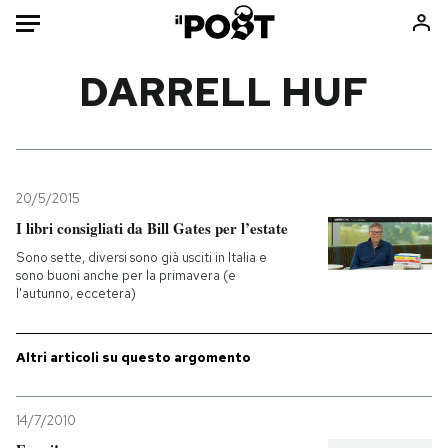
Auto
DARRELL HUF
HOME
Italia
Moda
Mondo
Libri
20/5/2015
Politica
Consumismi
I libri consigliati da Bill Gates per l’estate
Tecnologia
Storie/Idee
Sono sette, diversi sono già usciti in Italia e
sono buoni anche per la primavera (e
Internet
Ok Boomer!
l'autunno, eccetera)
Scienza
Media
Cultura
Europa
Altri articoli su questo argomento
Economia
Altrecose
Sport
Mondiali calcio 2026
14/7/2010