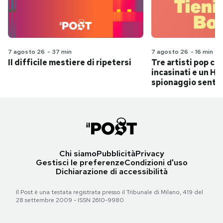
7 agosto 26
-
37 min
7 agosto 26
-
16 min
Il difficile mestiere di ripetersi
Tre artisti pop ch
incasinati e un Hit
spionaggio senti
Chi siamo
Pubblicità
Privacy
Gestisci le preferenze
Condizioni d'uso
Dichiarazione di accessibilità
Il Post è una testata registrata presso il Tribunale di Milano, 419 del
28 settembre 2009 - ISSN 2610-9980