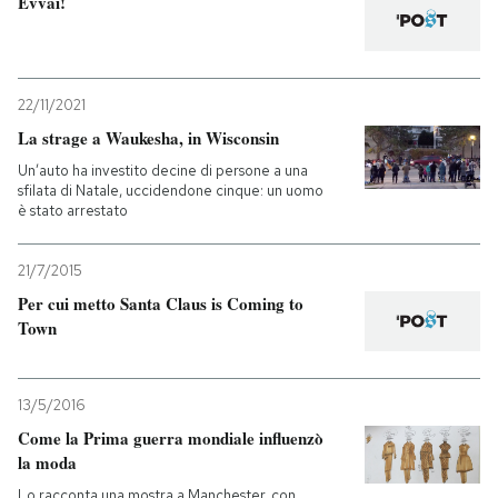
Evvai!
PODCAST
22/11/2021
NEWSLETTER
La strage a Waukesha, in Wisconsin
Un’auto ha investito decine di persone a una
sfilata di Natale, uccidendone cinque: un uomo
I MIEI PREFERITI
è stato arrestato
SHOP
21/7/2015
Per cui metto Santa Claus is Coming to
Town
CALENDARIO
13/5/2016
AREA PERSONALE
Come la Prima guerra mondiale influenzò
Entra
la moda
Lo racconta una mostra a Manchester, con