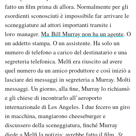
Notifiche mobile
fatto un film prima di allora. Normalmente per gli
Regala il Post
esordienti sconosciuti è impossibile far arrivare le
Hai bisogno di aiuto?
sceneggiature ad attori importanti tramite i
Esci
loro manager.
Ma Bill Murray non ha un agente
. O
un addetto stampa. O un assistente. Ha solo un
numero di telefono a carico del destinatario e una
segreteria telefonica. Melfi era riuscito ad avere
quel numero da un amico produttore e così iniziò a
lasciare dei messaggi in segreteria a Murray. Molti
messaggi. Un giorno, alla fine, Murray lo richiamò
e gli chiese di incontrarlo all’aeroporto
internazionale di Los Angeles. I due fecero un giro
in macchina, mangiarono cheeseburger e
discussero della sceneggiatura, finché Murray
diede a Melfi la notizia: avrebbe fatto il film.
St.