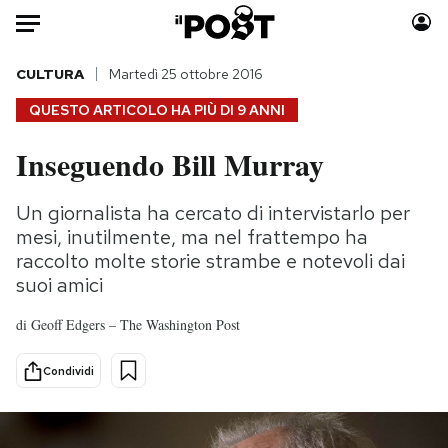
Auto
CULTURA
Martedì 25 ottobre 2016
QUESTO ARTICOLO HA PIÙ DI
9 ANNI
HOME
Inseguendo Bill Murray
Italia
Moda
Mondo
Libri
Un giornalista ha cercato di intervistarlo per
Politica
Consumismi
mesi, inutilmente, ma nel frattempo ha
Tecnologia
Storie/Idee
raccolto molte storie strambe e notevoli dai
suoi amici
Internet
Ok Boomer!
Scienza
Media
di
Geoff Edgers – The Washington Post
Cultura
Europa
Economia
Altrecose
Condividi
Sport
Mondiali calcio 2026