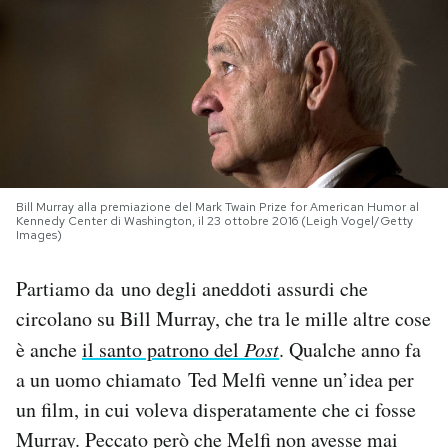
PODCAST
NEWSLETTER
I MIEI PREFERITI
Bill Murray alla premiazione del Mark Twain Prize for American Humor al
Kennedy Center di Washington, il 23 ottobre 2016 (Leigh Vogel/Getty
Images)
SHOP
Partiamo da uno degli aneddoti assurdi che
CALENDARIO
circolano su Bill Murray, che tra le mille altre cose
è anche
il santo patrono del
Post
. Qualche anno fa
AREA PERSONALE
a un uomo chiamato Ted Melfi venne un’idea per
un film, in cui voleva disperatamente che ci fosse
Area Personale
Murray. Peccato però che Melfi non avesse mai
Newsletter