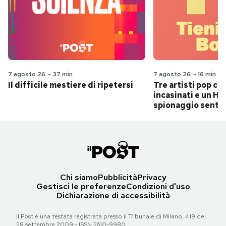
7 agosto 26
-
37 min
7 agosto 26
-
16 min
Il difficile mestiere di ripetersi
Tre artisti pop ch
incasinati e un Hit
spionaggio senti
Chi siamo
Pubblicità
Privacy
Gestisci le preferenze
Condizioni d'uso
Dichiarazione di accessibilità
Il Post è una testata registrata presso il Tribunale di Milano, 419 del
28 settembre 2009 - ISSN 2610-9980