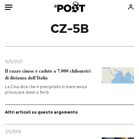
Auto
CZ-5B
HOME
Italia
Moda
Mondo
Libri
9/5/2021
Politica
Consumismi
Il razzo cinese è caduto a 7.000 chilometri
di distanza dall’Italia
Tecnologia
Storie/Idee
La Cina dice che è precipitato in mare senza
Internet
Ok Boomer!
provocare danni o feriti
Scienza
Media
Cultura
Europa
Altri articoli su questo argomento
Economia
Altrecose
Sport
Mondiali calcio 2026
7/1/2019