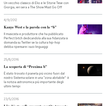
Un vecchio classico di Elio e le Storie Tese con
Giorgia, ieri sera a The Show Must Go Off
4/9/2012
Kanye West e la parola con la “b”
Il musicista e produttore che ha pubblicato
Perfect bitch dedicandola alla sua fidanzata si
domanda su Twitter se la cultura hip-hop
debba ripensare i suoi linguaggi
25/8/2016
La scoperta di “Proxima b”
È stato trovato il pianeta più vicino fuori dal
nostro Sistema solare in una "zona abitabile": è
la notizia astronomica più importante degli
ultimi tempi
23/5/2016
L’inchiesta sulle presunte partite truccate