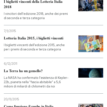
I biglietti vincenti della Lotteria Italia
2018
PODCAST
I vincitori dell'edizione 2018, anche dei premi
di seconda e terza categoria
NEWSLETTER
7/1/2015
Lotteria Italia 2015, i biglietti vincenti
I MIEI PREFERITI
I biglietti vincenti dell'edizione 2015, anche
per i premi di seconda e terza categoria
SHOP
6/12/2011
La Terra ha un gemello?
CALENDARIO
La NASA ha confermato l'esistenza di Kepler-
22b, pianeta nella "fascia abitabile" a 5,6
milioni di miliardi di chilometri da noi
AREA PERSONALE
Entra
20/11/2015
Come funziona il rugby in Italia