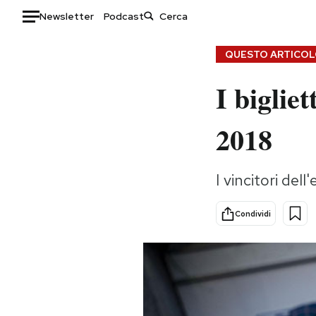
Newsletter
Podcast
Auto
QUESTO ARTICOLO
I bigliet
HOME
Italia
Moda
2018
Mondo
Libri
Politica
Consumismi
I vincitori del
Tecnologia
Storie/Idee
Internet
Ok Boomer!
Condividi
Scienza
Media
Cultura
Europa
Economia
Altrecose
Sport
Mondiali calcio 2026