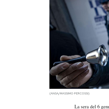
PODCAST
NEWSLETTER
I MIEI PREFERITI
SHOP
CALENDARIO
AREA PERSONALE
(ANSA/MASSIMO PERCOSSI)
Area Personale
La sera del 6 genn
Newsletter