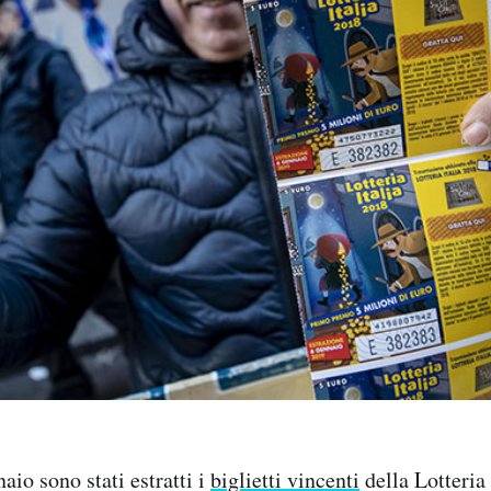
aio sono stati estratti i
biglietti vincenti
della Lotteria I