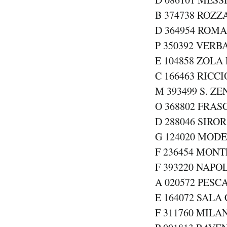
B 374738 ROZZA
D 364954 ROMA 
P 350392 VERBA
E 104858 ZOLA 
C 166463 RICCI
M 393499 S. Z
O 368802 FRASC
D 288046 SIROR 
G 124020 MODE
F 236454 MONT
F 393220 NAPOL
A 020572 PESCA
E 164072 SALA 
F 311760 MILAN