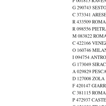
P 001813 RAVEN
G 290743 SESTO
C 373341 ARESE
R 433509 ROMA 
R 098556 PIETR
M 083822 ROMA
C 422166 VENEZ
O 160746 MILAN
I 094754 ANTRO
G 173049 SIRAC
A 029829 PESCA
D 127008 ZOLA
F 420147 GIARR
C 381115 ROMA 
P 472937 CAST