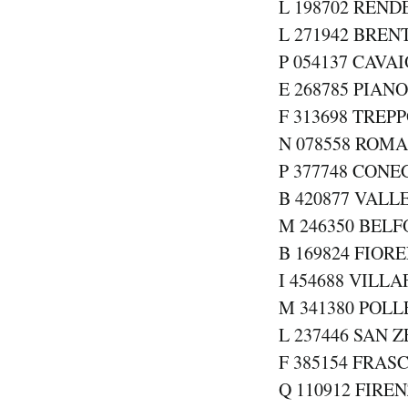
L 198702 RENDE
L 271942 BREN
P 054137 CAVA
E 268785 PIANO
F 313698 TREP
N 078558 ROMA 
P 377748 CONEG
B 420877 VALLE
M 246350 BELF
B 169824 FIOR
I 454688 VILL
M 341380 POLL
L 237446 SAN 
F 385154 FRASC
Q 110912 FIREN