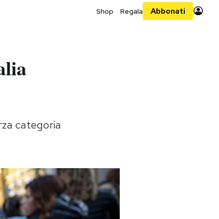
Abbonati
Shop
Regala
alia
erza categoria