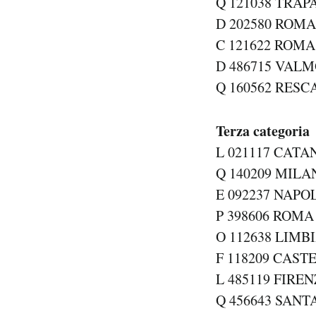
Q 121038 TRAPA
D 202580 ROMA 
C 121622 ROMA 
D 486715 VALM
Q 160562 RESCA
Terza categoria
L 021117 CATA
Q 140209 MILAN
E 092237 NAPOL
P 398606 ROMA 
O 112638 LIMBI
F 118209 CASTE
L 485119 FIREN
Q 456643 SANT