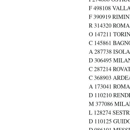
F 498108 VALLA
F 390919 RIMINI
R 314320 ROMA 
O 147211 TORIN
C 145861 BAGNO
A 287738 ISOLA
D 306495 MILAN
C 287214 ROVAT
C 368903 ARDEA
A 173041 ROMA 
D 110210 RENDE
M 377086 MILAN
L 128274 SESTR
D 110125 GUID
D 086101 MESSI