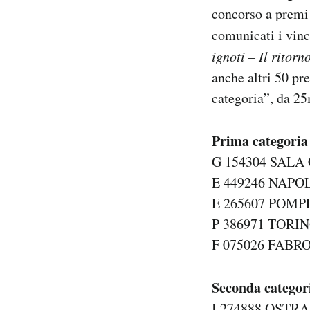
concorso a premi 
Notifiche mobile
Regala il Post
comunicati i vinc
Hai bisogno di aiuto?
ignoti – Il ritorn
Esci
anche altri 50 pr
categoria”, da 25
Prima categoria
G 154304 SALA 
E 449246 NAPOL
E 265607 POMPE
P 386971 TORIN
F 075026 FABRO
Seconda categor
I 274888 OSTRA