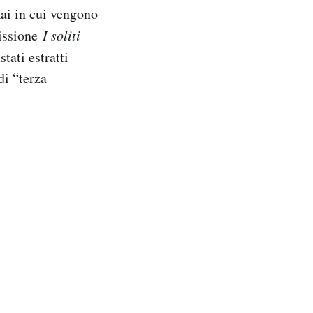
ai in cui vengono
missione
I soliti
tati estratti
di “terza