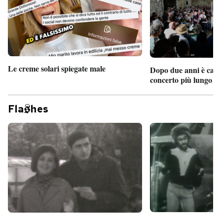
Le creme solari spiegate male
Dopo due anni è camb
concerto più lungo d
Fla
hes