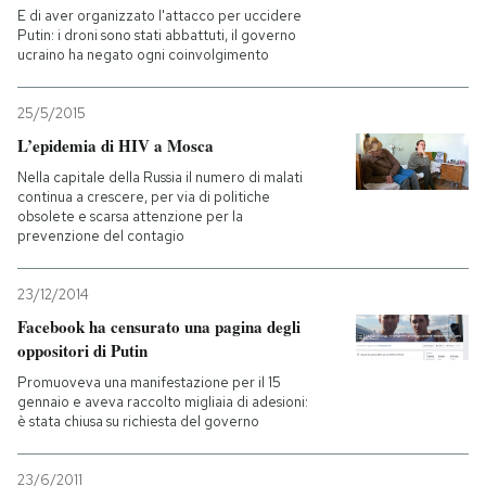
E di aver organizzato l'attacco per uccidere
Putin: i droni sono stati abbattuti, il governo
PODCAST
ucraino ha negato ogni coinvolgimento
25/5/2015
NEWSLETTER
L’epidemia di HIV a Mosca
Nella capitale della Russia il numero di malati
I MIEI PREFERITI
continua a crescere, per via di politiche
obsolete e scarsa attenzione per la
prevenzione del contagio
SHOP
23/12/2014
Facebook ha censurato una pagina degli
CALENDARIO
oppositori di Putin
Promuoveva una manifestazione per il 15
AREA PERSONALE
gennaio e aveva raccolto migliaia di adesioni:
è stata chiusa su richiesta del governo
Entra
23/6/2011