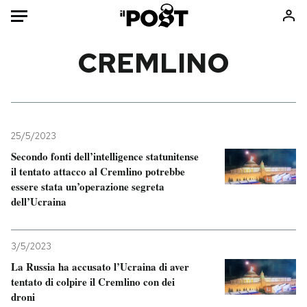
Auto
CREMLINO
HOME
Italia
Moda
Mondo
Libri
25/5/2023
Politica
Consumismi
Secondo fonti dell’intelligence statunitense
il tentato attacco al Cremlino potrebbe
Tecnologia
Storie/Idee
essere stata un’operazione segreta
Internet
Ok Boomer!
dell’Ucraina
Scienza
Media
Cultura
Europa
3/5/2023
Economia
Altrecose
La Russia ha accusato l’Ucraina di aver
Sport
Mondiali calcio 2026
tentato di colpire il Cremlino con dei
droni