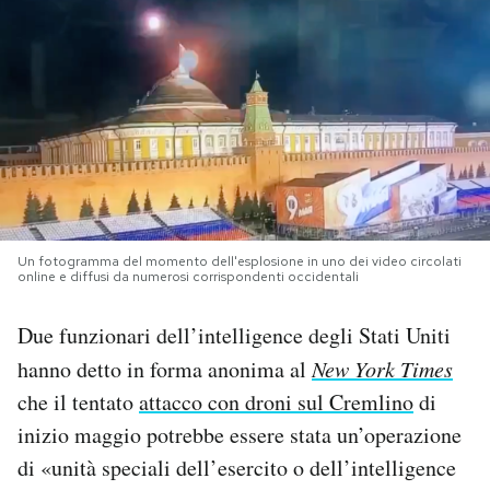
PODCAST
NEWSLETTER
I MIEI PREFERITI
SHOP
Un fotogramma del momento dell'esplosione in uno dei video circolati
online e diffusi da numerosi corrispondenti occidentali
Due funzionari dell’intelligence degli Stati Uniti
CALENDARIO
hanno detto in forma anonima al
New York Times
che il tentato
attacco con droni sul Cremlino
di
AREA PERSONALE
inizio maggio potrebbe essere stata un’operazione
Area Personale
di «unità speciali dell’esercito o dell’intelligence
Newsletter