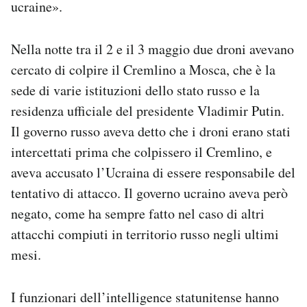
ucraine».
Notifiche mobile
Regala il Post
Nella notte tra il 2 e il 3 maggio due droni avevano
Hai bisogno di aiuto?
Esci
cercato di colpire il Cremlino a Mosca, che è la
sede di varie istituzioni dello stato russo e la
residenza ufficiale del presidente Vladimir Putin.
Il governo russo aveva detto che i droni erano stati
intercettati prima che colpissero il Cremlino, e
aveva accusato l’Ucraina di essere responsabile del
tentativo di attacco. Il governo ucraino aveva però
negato, come ha sempre fatto nel caso di altri
attacchi compiuti in territorio russo negli ultimi
mesi.
I funzionari dell’intelligence statunitense hanno