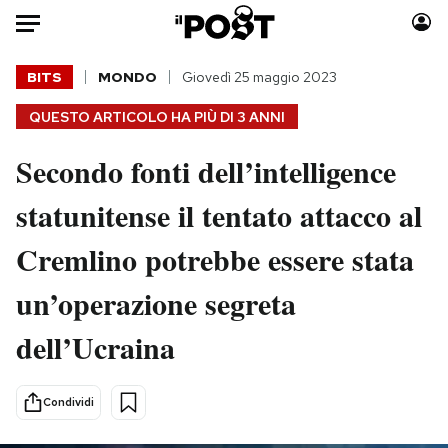
Auto
BITS
MONDO
Giovedì 25 maggio 2023
QUESTO ARTICOLO HA PIÙ DI
3 ANNI
HOME
Secondo fonti dell’intelligence
Italia
Moda
Mondo
Libri
statunitense il tentato attacco al
Politica
Consumismi
Cremlino potrebbe essere stata
Tecnologia
Storie/Idee
Internet
Ok Boomer!
un’operazione segreta
Scienza
Media
dell’Ucraina
Cultura
Europa
Economia
Altrecose
Sport
Mondiali calcio 2026
Condividi