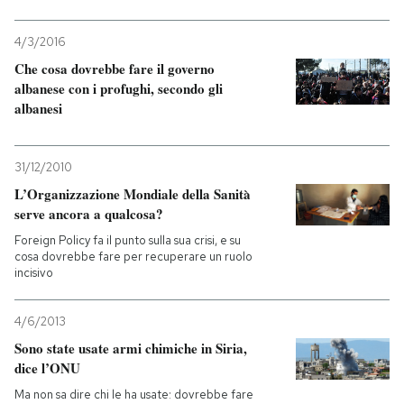
PODCAST
4/3/2016
Che cosa dovrebbe fare il governo
albanese con i profughi, secondo gli
NEWSLETTER
albanesi
I MIEI PREFERITI
31/12/2010
L’Organizzazione Mondiale della Sanità
serve ancora a qualcosa?
SHOP
Foreign Policy fa il punto sulla sua crisi, e su
cosa dovrebbe fare per recuperare un ruolo
incisivo
CALENDARIO
4/6/2013
AREA PERSONALE
Sono state usate armi chimiche in Siria,
dice l’ONU
Entra
Ma non sa dire chi le ha usate: dovrebbe fare