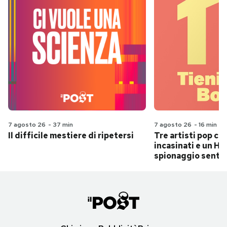
7 agosto 26
-
37 min
7 agosto 26
-
16 min
Il difficile mestiere di ripetersi
Tre artisti pop ch
incasinati e un Hit
spionaggio senti