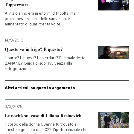
Tupperware
PODCAST
A inizio anno era in enormi difficoltà, ma in
pochi mesi il valore delle sue azioni è
aumentato di quasi trenta volte
NEWSLETTER
14/9/2016
Questo va in frigo? E questo?
I MIEI PREFERITI
Il burro? Le uova? La verdura? E le maledette
BANANE? Guida di sopravvivenza alla
refrigerazione
SHOP
Altri articoli su questo argomento
CALENDARIO
3/3/2025
AREA PERSONALE
Le novità sul caso di Liliana Resinovich
Entra
Il corpo della donna 63enne fu trovato a
Trieste a gennaio del 2022: l'ipotesi iniziale che