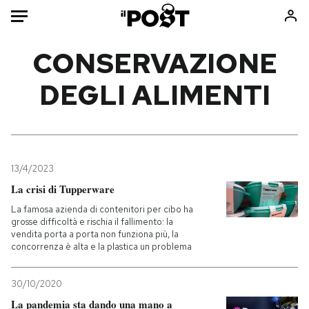
Auto
CONSERVAZIONE
DEGLI ALIMENTI
HOME
Italia
Moda
Mondo
Libri
Politica
Consumismi
13/4/2023
Tecnologia
Storie/Idee
La crisi di Tupperware
Internet
Ok Boomer!
La famosa azienda di contenitori per cibo ha
Scienza
Media
grosse difficoltà e rischia il fallimento: la
vendita porta a porta non funziona più, la
Cultura
Europa
concorrenza è alta e la plastica un problema
Economia
Altrecose
Sport
Mondiali calcio 2026
30/10/2020
La pandemia sta dando una mano a