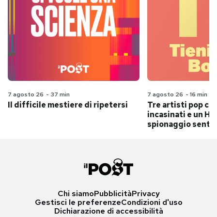
7 agosto 26
-
37 min
7 agosto 26
-
16 min
Il difficile mestiere di ripetersi
Tre artisti pop ch
incasinati e un Hit
spionaggio senti
Chi siamo
Pubblicità
Privacy
Gestisci le preferenze
Condizioni d'uso
Dichiarazione di accessibilità