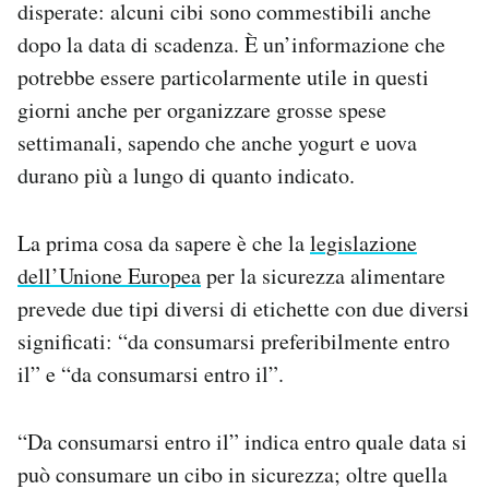
disperate: alcuni cibi sono commestibili anche
Notifiche mobile
dopo la data di scadenza. È un’informazione che
Regala il Post
potrebbe essere particolarmente utile in questi
Hai bisogno di aiuto?
Esci
giorni anche per organizzare grosse spese
settimanali, sapendo che anche yogurt e uova
durano più a lungo di quanto indicato.
La prima cosa da sapere è che la
legislazione
dell’Unione Europea
per la sicurezza alimentare
prevede due tipi diversi di etichette con due diversi
significati: “da consumarsi preferibilmente entro
il” e “da consumarsi entro il”.
“Da consumarsi entro il” indica entro quale data si
può consumare un cibo in sicurezza; oltre quella