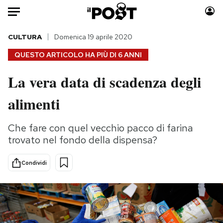
Auto
CULTURA
Domenica 19 aprile 2020
QUESTO ARTICOLO HA PIÙ DI
6 ANNI
HOME
La vera data di scadenza degli
Italia
Moda
alimenti
Mondo
Libri
Politica
Consumismi
Che fare con quel vecchio pacco di farina
Tecnologia
Storie/Idee
trovato nel fondo della dispensa?
Internet
Ok Boomer!
Scienza
Media
Condividi
Cultura
Europa
Economia
Altrecose
Sport
Mondiali calcio 2026