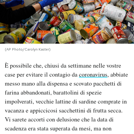
PODCAST
NEWSLETTER
(AP Photo/Carolyn Kaster)
I MIEI PREFERITI
È possibile che, chiusi da settimane nelle vostre
SHOP
case per evitare il contagio da
coronavirus
, abbiate
messo mano alla dispensa e scovato pacchetti di
CALENDARIO
farina abbandonati, barattolini di spezie
impolverati, vecchie lattine di sardine comprate in
vacanza e appiccicosi sacchettini di frutta secca.
AREA PERSONALE
Vi sarete accorti con delusione che la data di
Area Personale
scadenza era stata superata da mesi, ma non
Newsletter