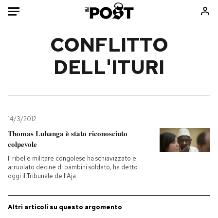
Auto
CONFLITTO
DELL'ITURI
HOME
Italia
Moda
Mondo
Libri
Politica
Consumismi
14/3/2012
Tecnologia
Storie/Idee
Thomas Lubanga è stato riconosciuto
Internet
Ok Boomer!
colpevole
Scienza
Media
Il ribelle militare congolese ha schiavizzato e
Cultura
Europa
arruolato decine di bambini soldato, ha detto
oggi il Tribunale dell'Aja
Economia
Altrecose
Sport
Mondiali calcio 2026
Altri articoli su questo argomento