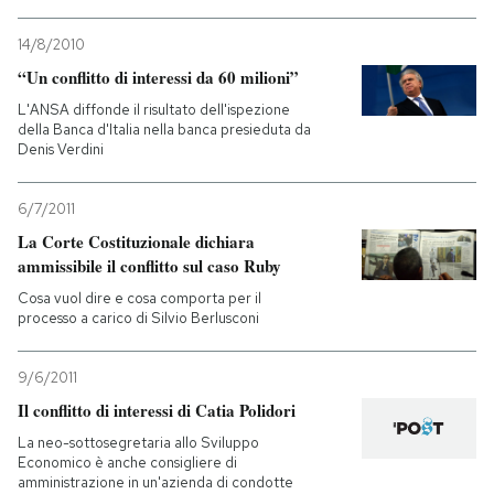
PODCAST
14/8/2010
“Un conflitto di interessi da 60 milioni”
L'ANSA diffonde il risultato dell'ispezione
NEWSLETTER
della Banca d'Italia nella banca presieduta da
Denis Verdini
I MIEI PREFERITI
6/7/2011
La Corte Costituzionale dichiara
SHOP
ammissibile il conflitto sul caso Ruby
Cosa vuol dire e cosa comporta per il
processo a carico di Silvio Berlusconi
CALENDARIO
9/6/2011
AREA PERSONALE
Il conflitto di interessi di Catia Polidori
La neo-sottosegretaria allo Sviluppo
Entra
Economico è anche consigliere di
amministrazione in un'azienda di condotte