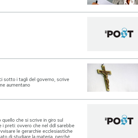
i sotto i tagli del governo, scrive
gione aumentano
uello che si scrive in giro sul
e i preti: ovvero che nel ddl sarebbe
visare le gerarchie ecclesiastiche
ato di studiare la materia, perché