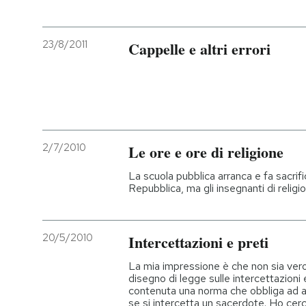
PODCAST
23/8/2011
Cappelle e altri errori
NEWSLETTER
I MIEI PREFERITI
2/7/2010
Le ore e ore di religione
SHOP
La scuola pubblica arranca e fa sacrific
Repubblica, ma gli insegnanti di reli
CALENDARIO
20/5/2010
Intercettazioni e preti
AREA PERSONALE
La mia impressione è che non sia vero q
disegno di legge sulle intercettazioni 
Entra
contenuta una norma che obbliga ad av
se si intercetta un sacerdote. Ho cerc