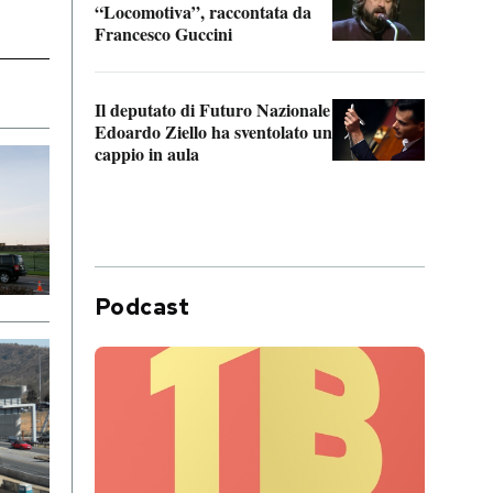
“Locomotiva”, raccontata da
inseg
Francesco Guccini
Khers
Il deputato di Futuro Nazionale
La pl
Edoardo Ziello ha sventolato un
da P
cappio in aula
Podcast