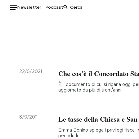
Newsletter
Podcast
Auto
HOME
Italia
Moda
Mondo
Libri
Politica
Consumismi
22/6/2021
Che cos’è il Concordato St
Tecnologia
Storie/Idee
È il documento di cui si riparla oggi p
Internet
Ok Boomer!
aggiornato da più di trent'anni
Scienza
Media
Cultura
Europa
Economia
Altrecose
8/9/2011
Le tasse della Chiesa e Sa
Sport
Mondiali calcio 2026
Emma Bonino spiega i privilegi fiscali
per ridurli