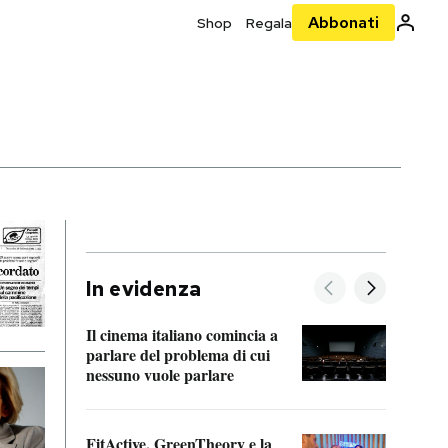
Abbonati
Shop
Regala
In evidenza
Il cinema italiano comincia a
A cos
parlare del problema di cui
nessuno vuole parlare
Cosa 
FitActive, GreenTheory e la