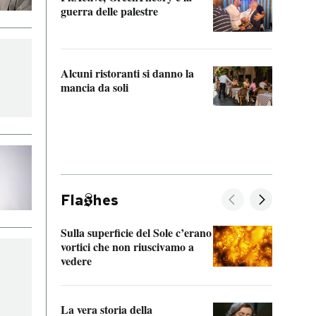
“Odis
guerra delle palestre
Che s
strum
Alcuni ristoranti si danno la
mancia da soli
Fla
hes
Sulla superficie del Sole c’erano
Il fi
vortici che non riuscivamo a
facen
vedere
dentr
La vera storia della
Il vi