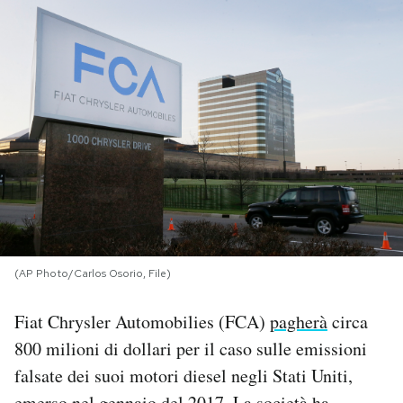
PODCAST
NEWSLETTER
I MIEI PREFERITI
SHOP
CALENDARIO
(AP Photo/Carlos Osorio, File)
Fiat Chrysler Automobilies (FCA)
pagherà
circa
AREA PERSONALE
800 milioni di dollari per il caso sulle emissioni
Area Personale
falsate dei suoi motori diesel negli Stati Uniti,
Newsletter
emerso nel gennaio del 2017. La società ha