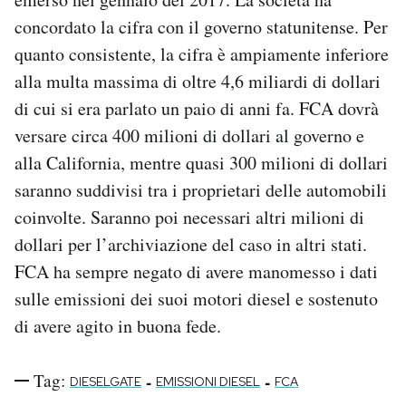
Notifiche mobile
concordato la cifra con il governo statunitense. Per
Regala il Post
quanto consistente, la cifra è ampiamente inferiore
Hai bisogno di aiuto?
alla multa massima di oltre 4,6 miliardi di dollari
Esci
di cui si era parlato un paio di anni fa. FCA dovrà
versare circa 400 milioni di dollari al governo e
alla California, mentre quasi 300 milioni di dollari
saranno suddivisi tra i proprietari delle automobili
coinvolte. Saranno poi necessari altri milioni di
dollari per l’archiviazione del caso in altri stati.
FCA ha sempre negato di avere manomesso i dati
sulle emissioni dei suoi motori diesel e sostenuto
di avere agito in buona fede.
Tag:
-
-
DIESELGATE
EMISSIONI DIESEL
FCA