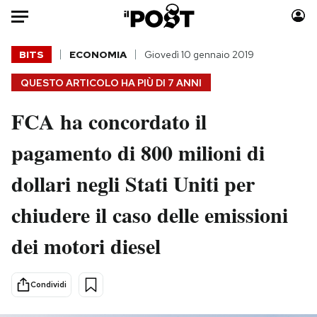
Auto
BITS
ECONOMIA
Giovedì 10 gennaio 2019
QUESTO ARTICOLO HA PIÙ DI
7 ANNI
HOME
FCA ha concordato il
Italia
Moda
Mondo
Libri
pagamento di 800 milioni di
Politica
Consumismi
dollari negli Stati Uniti per
Tecnologia
Storie/Idee
Internet
Ok Boomer!
chiudere il caso delle emissioni
Scienza
Media
dei motori diesel
Cultura
Europa
Economia
Altrecose
Sport
Mondiali calcio 2026
Condividi