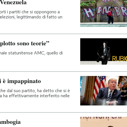
n Venezuela
ti i partiti che si oppongono a
lezioni, legittimando di fatto un
plotto sono teorie”
anale statunitense AMC, quello di
i è impappinato
che dal suo partito, ha detto che si è
a ha effettivamente interferito nelle
Cambogia