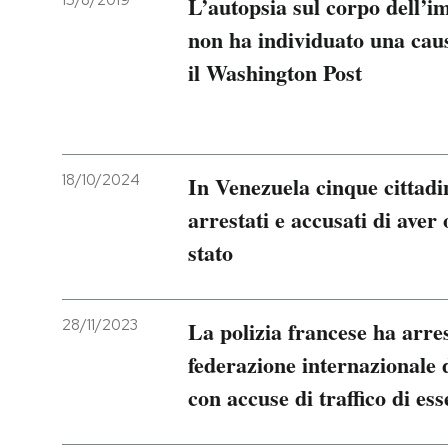
15/8/2019
L’autopsia sul corpo dell’i
non ha individuato una caus
PODCAST
il Washington Post
NEWSLETTER
I MIEI PREFERITI
18/10/2024
In Venezuela cinque cittadin
arrestati e accusati di aver
SHOP
stato
CALENDARIO
28/11/2023
La polizia francese ha arr
federazione internazionale d
AREA PERSONALE
con accuse di traffico di es
Entra