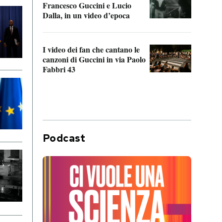
Francesco Guccini e Lucio
“Loco
Dalla, in un video d’epoca
Franc
I video dei fan che cantano le
Il de
canzoni di Guccini in via Paolo
Edoar
Fabbri 43
cappi
Podcast