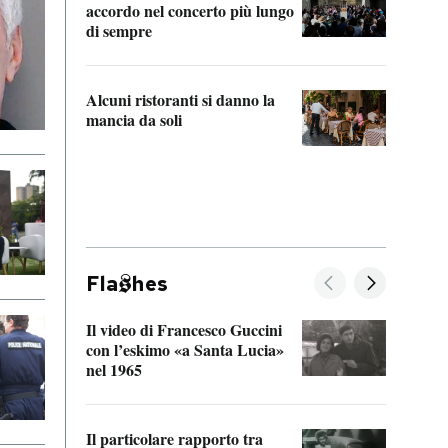
accordo nel concerto più lungo
di sempre
Il ci
parla
Alcuni ristoranti si danno la
nessu
mancia da soli
Fla
hes
Il video di Francesco Guccini
Sulla
con l’eskimo «a Santa Lucia»
vorti
nel 1965
veder
Il particolare rapporto tra
La ve