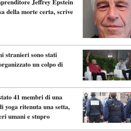
mprenditore Jeffrey Epstein
a della morte certa, scrive
i stranieri sono stati
 organizzato un colpo di
estato 41 membri di una
i yoga ritenuta una setta,
seri umani e stupro