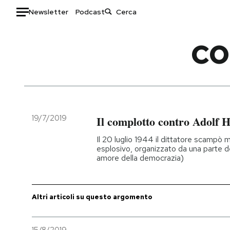
Newsletter
Podcast
Auto
CO
HOME
Italia
Moda
Mondo
Libri
Politica
Consumismi
19/7/2019
Il complotto contro Adolf Hi
Tecnologia
Storie/Idee
Il 20 luglio 1944 il dittatore scampò
Internet
Ok Boomer!
esplosivo, organizzato da una parte d
amore della democrazia)
Scienza
Media
Cultura
Europa
Economia
Altrecose
Altri articoli su questo argomento
Sport
Mondiali calcio 2026