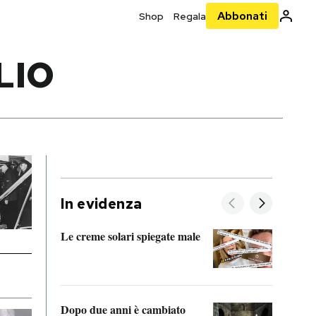
Abbonati
Shop
Regala
LIO
In evidenza
Le creme solari spiegate male
FitAc
guerr
Dopo due anni è cambiato
A cos