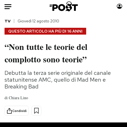
Auto
TV
Giovedì 12 agosto 2010
QUESTO ARTICOLO HA PIÙ DI
16 ANNI
HOME
“Non tutte le teorie del
Italia
Moda
complotto sono teorie”
Mondo
Libri
Politica
Consumismi
Debutta la terza serie originale del canale
Tecnologia
Storie/Idee
statunitense AMC, quello di Mad Men e
Internet
Ok Boomer!
Breaking Bad
Scienza
Media
Cultura
Europa
di
Chiara Lino
Economia
Altrecose
Condividi
Sport
Mondiali calcio 2026