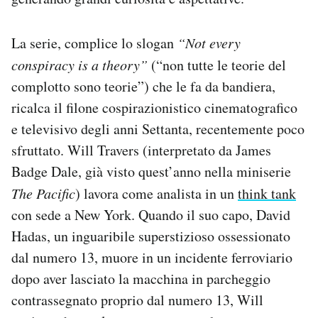
Notifiche mobile
Regala il Post
La serie, complice lo slogan
“Not every
Hai bisogno di aiuto?
conspiracy is a theory”
(“non tutte le teorie del
Esci
complotto sono teorie”) che le fa da bandiera,
ricalca il filone cospirazionistico cinematografico
e televisivo degli anni Settanta, recentemente poco
sfruttato. Will Travers (interpretato da James
Badge Dale, già visto quest’anno nella miniserie
The Pacific
) lavora come analista in un
think tank
con sede a New York. Quando il suo capo, David
Hadas, un inguaribile superstizioso ossessionato
dal numero 13, muore in un incidente ferroviario
dopo aver lasciato la macchina in parcheggio
contrassegnato proprio dal numero 13, Will