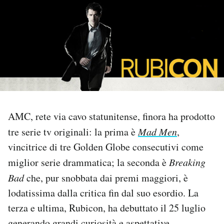
PODCAST
NEWSLETTER
I MIEI PREFERITI
AMC, rete via cavo statunitense, finora ha prodotto
SHOP
tre serie tv originali: la prima è
Mad Men
,
vincitrice di tre Golden Globe consecutivi come
CALENDARIO
miglior serie drammatica; la seconda è
Breaking
Bad
che, pur snobbata dai premi maggiori, è
AREA PERSONALE
lodatissima dalla critica fin dal suo esordio. La
terza e ultima, Rubicon, ha debuttato il 25 luglio
Area Personale
Newsletter
generando grandi curiosità e aspettative.