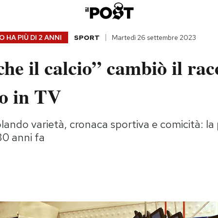
 HA PIÙ DI
2 ANNI
SPORT
Martedì 26 settembre 2023
che il calcio” cambiò il ra
io in TV
ando varietà, cronaca sportiva e comicità: la
30 anni fa