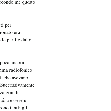
 secondo me questo
ti per
pionato era
 le partite dallo
’epoca ancora
amma radiofonico
i, che avevano
a. Successivamente
nza grandi
uò a essere un
ono tanti: gli