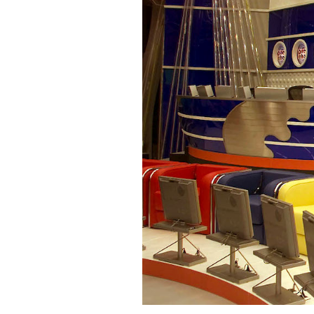
PODCAST
NEWSLETTER
I MIEI PREFERITI
SHOP
CALENDARIO
AREA PERSONALE
Area Personale
Newsletter