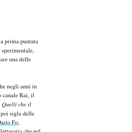
la prima puntata
o sperimentale,
tare una delle
he negli anni in
 canale Rai, il
i
Quelli che il
poi sigla delle
ario Fo
,
letteraria che nel