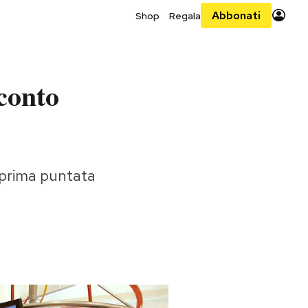
Abbonati
Shop
Regala
cconto
 prima puntata