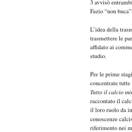
3 avvisò entrambi
Fazio “non buca”
L’idea della trasm
trasmettere le par
affidato ai commen
studio.
Per le prime stag
concentrate tutt
Tutto il calcio m
raccontato il cal
il loro ruolo da 
conoscenze calci
riferimento nei mo