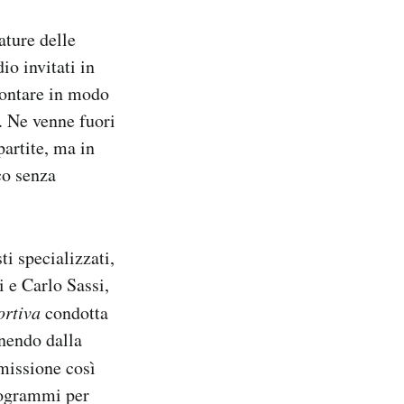
ature delle
io invitati in
ccontare in modo
. Ne venne fuori
artite, ma in
co senza
ti specializzati,
i e Carlo Sassi,
rtiva
condotta
enendo dalla
smissione così
rogrammi per