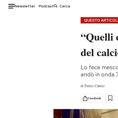
Newsletter
Podcast
Auto
QUESTO ARTICOLO
“Quelli 
HOME
Italia
Moda
del calc
Mondo
Libri
Politica
Consumismi
Lo fece mescol
Tecnologia
Storie/Idee
andò in onda 
Internet
Ok Boomer!
Scienza
Media
di
Pietro Cabrio
Cultura
Europa
Economia
Altrecose
Condividi
Sport
Mondiali calcio 2026