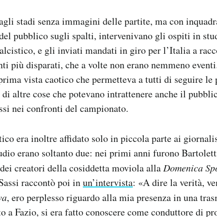
agli stadi senza immagini delle partite, ma con inquadr
el pubblico sugli spalti, intervenivano gli ospiti in stud
calcistico, e gli inviati mandati in giro per l’Italia a ra
nti più disparati, che a volte non erano nemmeno eventi
ima vista caotico che permetteva a tutti di seguire le p
di altre cose che potevano intrattenere anche il pubbli
essi nei confronti del campionato.
tico era inoltre affidato solo in piccola parte ai giornalis
tudio erano soltanto due: nei primi anni furono Bartolett
 dei creatori della cosiddetta moviola alla
Domenica Spo
Sassi raccontò poi in
un’intervista
: «A dire la verità, v
va
, ero perplesso riguardo alla mia presenza in una tra
o a Fazio, si era fatto conoscere come conduttore di p