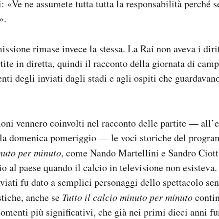
: «Ve ne assumete tutta tutta la responsabilità perché
».
issione rimase invece la stessa. La Rai non aveva i dirit
tite in diretta, quindi il racconto della giornata di cam
ti degli inviati dagli stadi e agli ospiti che guardavano
ioni vennero coinvolti nel racconto delle partite — all
e la domenica pomeriggio — le voci storiche del progr
inuto per minuto
, come Nando Martellini e Sandro Ciott
cio al paese quando il calcio in televisione non esistev
inviati fu dato a semplici personaggi dello spettacolo se
stiche, anche se
Tutto il calcio minuto per minuto
contin
menti più significativi, che già nei primi dieci anni fur