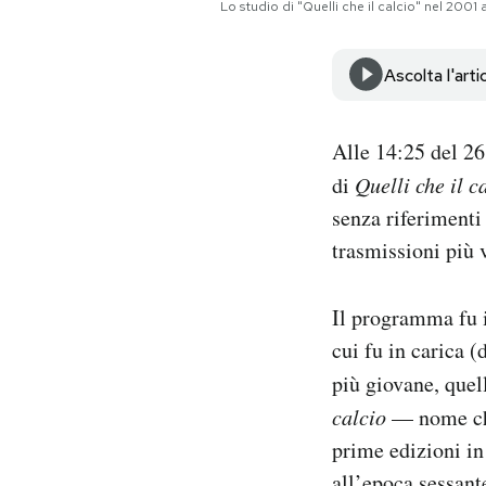
Lo studio di "Quelli che il calcio" nel 200
Notifiche mobile
Regala il Post
Hai bisogno di aiuto?
Ascolta l'arti
Esci
Alle 14:25 del 2
di
Quelli che il c
senza riferimenti
trasmissioni più v
Il programma fu 
cui fu in carica (
più giovane, quel
calcio
— nome che
prime edizioni in
all’epoca sessant