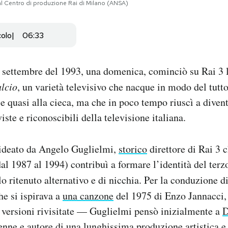
1 al Centro di produzione Rai di Milano (ANSA)
colo
06:33
6 settembre del 1993, una domenica, cominciò su Rai 3 
alcio
, un varietà televisivo che nacque in modo del tutt
 e quasi alla cieca, ma che in poco tempo riuscì a diven
iste e riconoscibili della televisione italiana.
ideato da Angelo Guglielmi,
storico
direttore di Rai 3 c
dal 1987 al 1994) contribuì a formare l’identità del terzo
lo ritenuto alternativo e di nicchia. Per la conduzione d
 si ispirava a
una canzone
del 1975 di Enzo Jannacci, 
 versioni rivisitate — Guglielmi pensò inizialmente a
D
enne e autore di una lunghissima produzione artistica e 