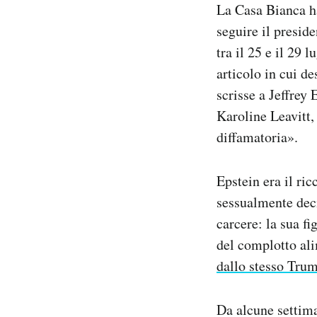
La Casa Bianca h
Notifiche mobile
seguire il presid
Regala il Post
Hai bisogno di aiuto?
tra il 25 e il 29 
Esci
articolo in cui d
scrisse a Jeffrey
Karoline Leavitt, 
diffamatoria».
Epstein era il ric
sessualmente deci
carcere: la sua fi
del complotto ali
dallo stesso Tru
Da alcune settim