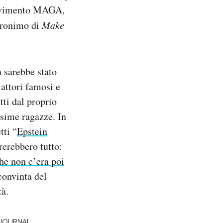
 movimento MAGA,
acronimo di
Make
n sarebbe stato
 attori famosi e
tti dal proprio
ssime ragazze. In
tti “
Epstein
rerebbero tutto:
he non c’era poi
convinta del
tà.
 JOURNAL