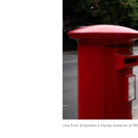
PODCAST
NEWSLETTER
I MIEI PREFERITI
SHOP
CALENDARIO
AREA PERSONALE
Una foto di Epstein e Trump risalente al 19
Area Personale
Newsletter