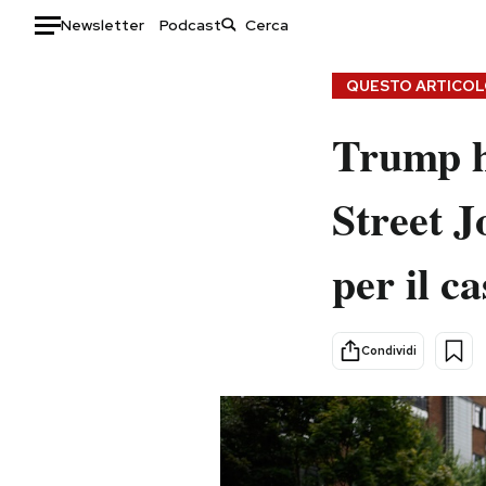
Newsletter
Podcast
Auto
QUESTO ARTICOLO
HOME
Trump ha
Italia
Moda
Street J
Mondo
Libri
Politica
Consumismi
per il c
Tecnologia
Storie/Idee
Internet
Ok Boomer!
Scienza
Media
Condividi
Cultura
Europa
Economia
Altrecose
Sport
Mondiali calcio 2026