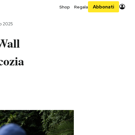
Abbonati
Shop
Regala
io 2025
Wall
cozia