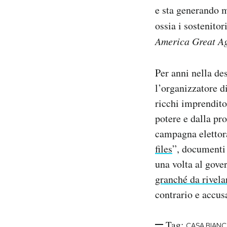
e sta generando 
ossia i sostenitor
America Great A
Per anni nella de
l’organizzatore d
ricchi imprendito
potere e dalla pr
campagna elettor
files
”, documenti 
una volta al gov
granché da rivela
contrario e accus
Tag:
CASA BIANC