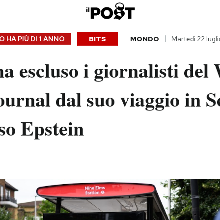
 HA PIÙ DI
1 ANNO
BITS
MONDO
Martedì 22 lugl
 escluso i giornalisti del 
ournal dal suo viaggio in S
aso Epstein