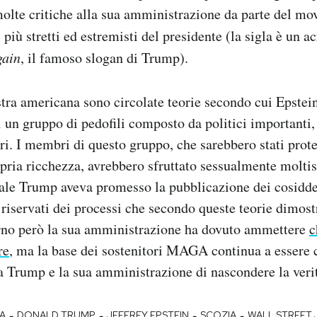
molte critiche alla sua amministrazione da parte del
i più stretti ed estremisti del presidente (la sigla è un 
gain
, il famoso slogan di Trump).
stra americana sono circolate teorie secondo cui Epstei
i un gruppo di pedofili composto da politici importanti,
ri. I membri di questo gruppo, che sarebbero stati prote
opria ricchezza, avrebbero sfruttato sessualmente molti
ale Trump aveva promesso la pubblicazione dei cosidde
riservati dei processi che secondo queste teorie dimost
erno però la sua amministrazione ha dovuto ammettere
c
re
, ma la base dei sostenitori MAGA continua a essere 
a Trump e la sua amministrazione di nascondere la veri
-
-
-
-
A
DONALD TRUMP
JEFFREY EPSTEIN
SCOZIA
WALL STREET