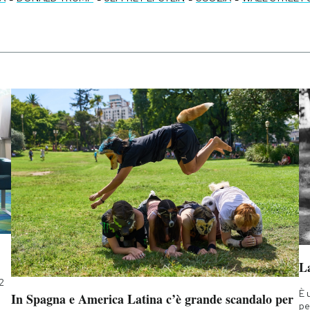
La
2
È 
In Spagna e America Latina c’è grande scandalo per
pe