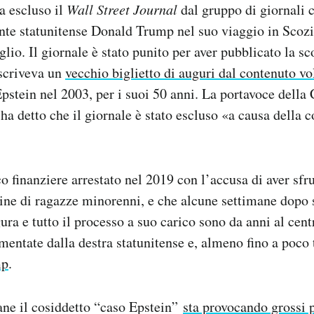
a escluso il
Wall Street Journal
dal gruppo di giornali 
ente statunitense Donald Trump nel suo viaggio in Sco
luglio. Il giornale è stato punito per aver pubblicato la 
escriveva un
vecchio biglietto di auguri dal contenuto vo
 Epstein nel 2003, per i suoi 50 anni. La portavoce della
ha detto che il giornale è stato escluso «a causa della c
co finanziere arrestato nel 2019 con l’accusa di aver sfr
ne di ragazze minorenni, e che alcune settimane dopo s
gura e tutto il processo a suo carico sono da anni al cent
mentate dalla destra statunitense e, almeno fino a poco
mp
.
ane il cosiddetto “caso Epstein”
sta provocando grossi