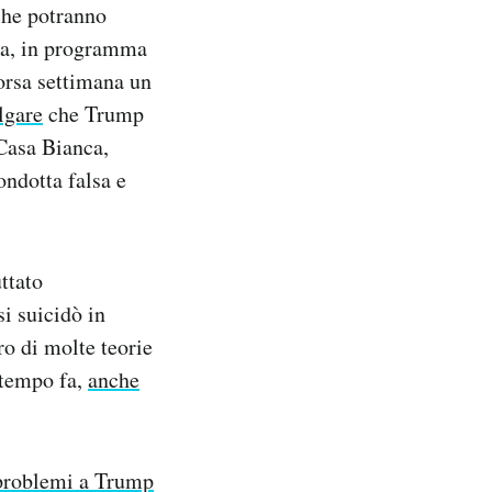
che potranno
zia, in programma
scorsa settimana un
lgare
che Trump
 Casa Bianca,
ondotta falsa e
uttato
i suicidò in
ro di molte teorie
 tempo fa,
anche
 problemi a Trump