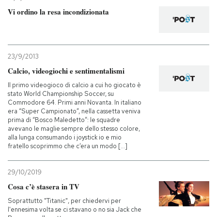
Vi ordino la resa incondizionata
PODCAST
NEWSLETTER
23/9/2013
Calcio, videogiochi e sentimentalismi
I MIEI PREFERITI
Il primo videogioco di calcio a cui ho giocato è
stato World Championship Soccer, su
Commodore 64. Primi anni Novanta. In italiano
era “Super Campionato”, nella cassetta veniva
SHOP
prima di “Bosco Maledetto”: le squadre
avevano le maglie sempre dello stesso colore,
alla lunga consumando i joystick io e mio
fratello scoprimmo che c’era un modo [...]
CALENDARIO
29/10/2019
AREA PERSONALE
Cosa c’è stasera in TV
Entra
Soprattutto "Titanic", per chiedervi per
l'ennesima volta se ci stavano o no sia Jack che