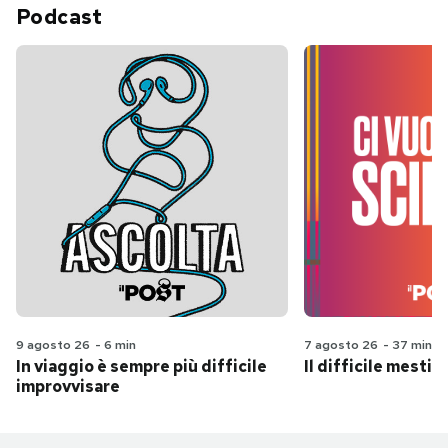
Podcast
9 agosto 26
-
6 min
7 agosto 26
-
37 min
In viaggio è sempre più difficile
Il difficile mestie
improvvisare