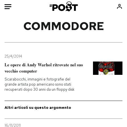
Auto
COMMODORE
HOME
Italia
Moda
Mondo
Libri
25/4/2014
Politica
Consumismi
Le opere di Andy Warhol ritrovate nel suo
vecchio computer
Tecnologia
Storie/Idee
Scarabocchi, immagini e fotografie del
Internet
Ok Boomer!
grande artista pop americano sono stati
Scienza
Media
recuperati dopo 30 anni da un floppy disk
Cultura
Europa
Economia
Altrecose
Altri articoli su questo argomento
Sport
Mondiali calcio 2026
16/11/2011