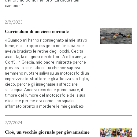
dell'Ultimo Uomo nel libro “La caduta dei
campioni”
2/8/2023
Curriculum di un cieco normale
«Quando mi hanno riconsegnato ai miei stavo
bene, ma il troppo ossigeno nell’incubatrice
aveva bruciato le retine degli occhi. Cecità
assoluta, la diagnosi dei dottori. A otto anni, a
Corfù, in Grecia, mio padre insistette perché
provassi lo sci nautico. Lui che non sapeva
nemmeno nuotare saliva su un motoscafo di un
improvvisato istruttore e gli affidava suo figlio,
cieco, perché gli insegnasse a sfrecciare
sull’acqua. Ancora ricordo le prime paure, il
timore del rumore del motoscafo e della sua
elica che per me era come uno squalo
affamato pronto a mordere le mie gambe»
7/2/2024
Cioè, un vecchio giornale per giovanissime