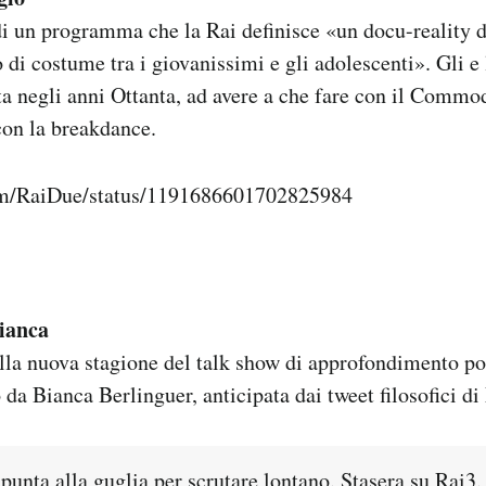
i un programma che la Rai definisce «un docu-reality d
di costume tra i giovanissimi e gli adolescenti». Gli e l
ta negli anni Ottanta, ad avere a che fare con il Commo
con la breakdance.
com/RaiDue/status/1191686601702825984
ianca
la nuova stagione del talk show di approfondimento pol
o da Bianca Berlinguer, anticipata dai tweet filosofici 
punta alla guglia per scrutare lontano. Stasera su Rai3.