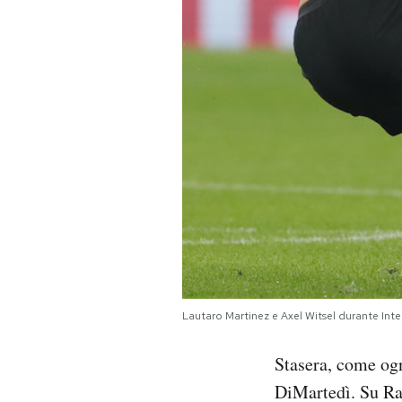
PODCAST
NEWSLETTER
I MIEI PREFERITI
SHOP
CALENDARIO
Lautaro Martinez e Axel Witsel durante In
AREA PERSONALE
Stasera, come ogn
Area Personale
DiMartedì. Su Rai
Newsletter