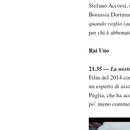
Stefano Accorsi, 
Notifiche mobile
Regala il Post
Borussia Dortmund
Hai bisogno di aiuto?
quando voglio (
Esci
per chi è abbona
Rai Uno
21.35 —
La nost
Film del 2014 con
un esperto di ass
Puglia, che ha ac
po’ meno comme