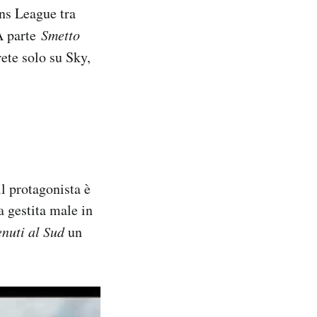
ns League tra
A parte
Smetto
rete solo su Sky,
l protagonista è
 gestita male in
nuti al Sud
un