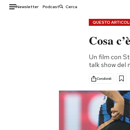
Newsletter
Podcast
Auto
QUESTO ARTICOLO
Cosa c’è
HOME
Italia
Moda
Un film con St
Mondo
Libri
talk show del 
Politica
Consumismi
Tecnologia
Storie/Idee
Condividi
Internet
Ok Boomer!
Scienza
Media
Cultura
Europa
Economia
Altrecose
Sport
Mondiali calcio 2026