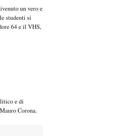
ivenuto un vero e
e studenti si
dore 64 e il VHS,
itico e di
di Mauro Corona.