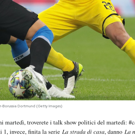
ter-Borussia Dortmund (Getty Images)
i martedì, troverete i talk show politici del martedì: #
 1, invece, finita la serie
La strada di casa
, danno
La n