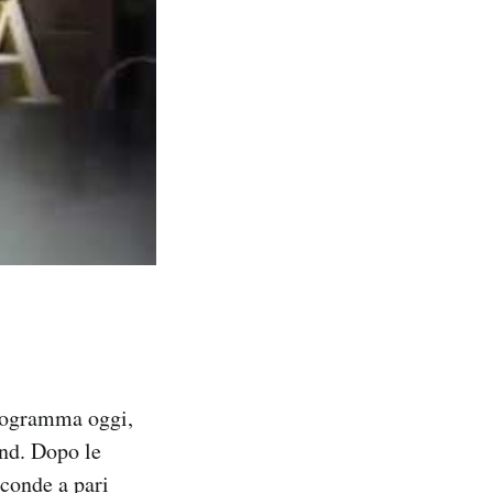
programma oggi,
und. Dopo le
econde a pari