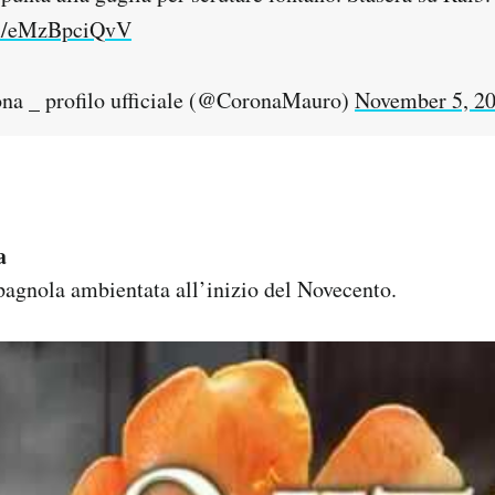
om/eMzBpciQvV
a _ profilo ufficiale (@CoronaMauro)
November 5, 2
a
agnola ambientata all’inizio del Novecento.