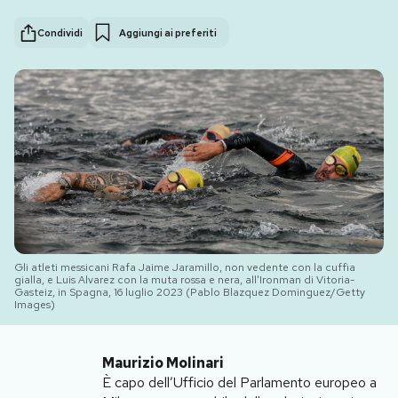
Condividi
Aggiungi ai preferiti
PODCAST
NEWSLETTER
I MIEI PREFERITI
SHOP
Gli atleti messicani Rafa Jaime Jaramillo, non vedente con la cuffia
CALENDARIO
gialla, e Luis Alvarez con la muta rossa e nera, all'Ironman di Vitoria-
Gasteiz, in Spagna, 16 luglio 2023 (Pablo Blazquez Dominguez/Getty
Images)
AREA PERSONALE
Maurizio Molinari
Area Personale
È capo dell’Ufficio del Parlamento europeo a
Newsletter