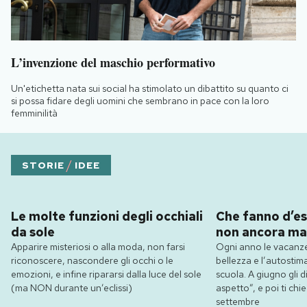
L’invenzione del maschio performativo
Un'etichetta nata sui social ha stimolato un dibattito su quanto ci
si possa fidare degli uomini che sembrano in pace con la loro
femminilità
/
STORIE
IDEE
Le molte funzioni degli occhiali
Che fanno d’es
da sole
non ancora ma
Apparire misteriosi o alla moda, non farsi
Ogni anno le vacanze
riconoscere, nascondere gli occhi o le
bellezza e l’autostim
emozioni, e infine ripararsi dalla luce del sole
scuola. A giugno gli dic
(ma NON durante un’eclissi)
aspetto”, e poi ti ch
settembre