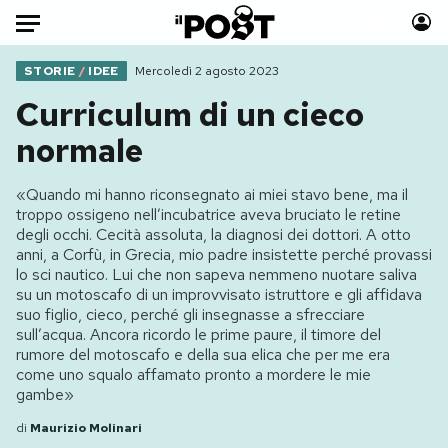
Auto
STORIE
/
IDEE
Mercoledì 2 agosto 2023
Curriculum di un cieco
HOME
normale
Italia
Moda
«Quando mi hanno riconsegnato ai miei stavo bene, ma il
Mondo
Libri
troppo ossigeno nell’incubatrice aveva bruciato le retine
Politica
Consumismi
degli occhi. Cecità assoluta, la diagnosi dei dottori. A otto
anni, a Corfù, in Grecia, mio padre insistette perché provassi
Tecnologia
Storie/Idee
lo sci nautico. Lui che non sapeva nemmeno nuotare saliva
Internet
Ok Boomer!
su un motoscafo di un improvvisato istruttore e gli affidava
Scienza
Media
suo figlio, cieco, perché gli insegnasse a sfrecciare
sull’acqua. Ancora ricordo le prime paure, il timore del
Cultura
Europa
rumore del motoscafo e della sua elica che per me era
Economia
Altrecose
come uno squalo affamato pronto a mordere le mie
gambe»
Sport
Mondiali calcio 2026
di
Maurizio Molinari