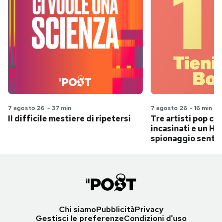
7 agosto 26
-
37 min
7 agosto 26
-
16 min
Il difficile mestiere di ripetersi
Tre artisti pop ch
incasinati e un Hit
spionaggio senti
Chi siamo
Pubblicità
Privacy
Gestisci le preferenze
Condizioni d'uso