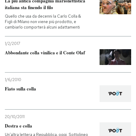
La più antica compagnia marionettistica
italiana sta finendo il filo
PODCAST
Quello che usa da decenni la Carlo Colla &
Figli di Milano non viene più prodotto, e
cambiarlo comporterà alcuni adattamenti
NEWSLETTER
1/2/2017
Abbondante colla vinilica e il Conte Olaf
I MIEI PREFERITI
SHOP
1/6/2010
Fiato sulla colla
CALENDARIO
AREA PERSONALE
20/10/2011
Entra
Destra e colla
Un’altra lettera a Repubblica, oggi. Sottolineo