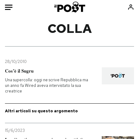
Auto
COLLA
HOME
Italia
Moda
Mondo
Libri
28/10/2010
Politica
Consumismi
Cos’è il Sugru
Tecnologia
Storie/Idee
Una supercolla: oggi ne scrive Repubblica ma
un anno fa Wired aveva intervistato la sua
Internet
Ok Boomer!
creatrice
Scienza
Media
Cultura
Europa
Altri articoli su questo argomento
Economia
Altrecose
Sport
Mondiali calcio 2026
15/6/2023