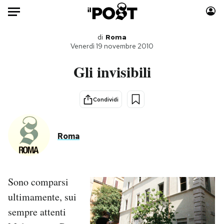
Auto
di
Roma
Venerdì 19 novembre 2010
HOME
Gli invisibili
Italia
Moda
Mondo
Libri
Condividi
Politica
Consumismi
Tecnologia
Storie/Idee
Roma
Internet
Ok Boomer!
Scienza
Media
Cultura
Europa
Sono comparsi
Economia
Altrecose
ultimamente, sui
Sport
Mondiali calcio 2026
sempre attenti