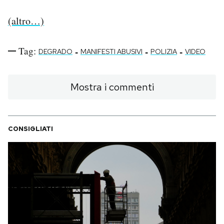
Notifiche mobile
(altro…)
Regala il Post
Hai bisogno di aiuto?
Esci
Tag:
-
-
-
DEGRADO
MANIFESTI ABUSIVI
POLIZIA
VIDEO
Mostra i commenti
CONSIGLIATI