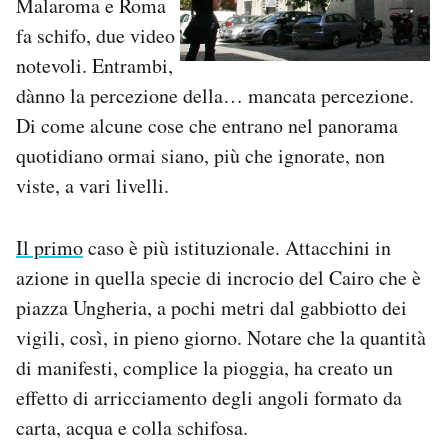
Malaroma e Roma
fa schifo, due video
PODCAST
notevoli. Entrambi,
dànno la percezione della… mancata percezione.
NEWSLETTER
Di come alcune cose che entrano nel panorama
quotidiano ormai siano, più che ignorate, non
I MIEI PREFERITI
viste, a vari livelli.
SHOP
Il primo
caso è più istituzionale. Attacchini in
azione in quella specie di incrocio del Cairo che è
piazza Ungheria, a pochi metri dal gabbiotto dei
CALENDARIO
vigili, così, in pieno giorno. Notare che la quantità
di manifesti, complice la pioggia, ha creato un
AREA PERSONALE
effetto di arricciamento degli angoli formato da
Area Personale
carta, acqua e colla schifosa.
Newsletter