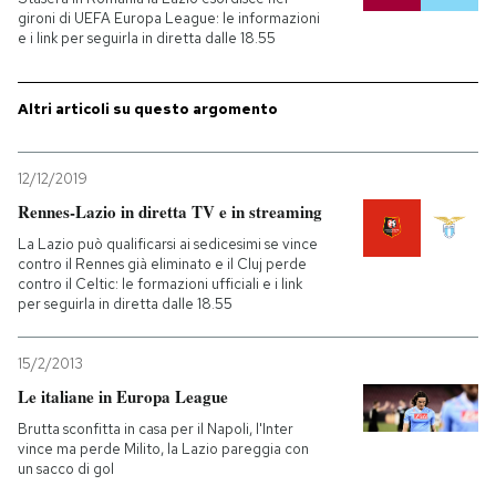
gironi di UEFA Europa League: le informazioni
e i link per seguirla in diretta dalle 18.55
PODCAST
Altri articoli su questo argomento
NEWSLETTER
12/12/2019
I MIEI PREFERITI
Rennes-Lazio in diretta TV e in streaming
La Lazio può qualificarsi ai sedicesimi se vince
SHOP
contro il Rennes già eliminato e il Cluj perde
contro il Celtic: le formazioni ufficiali e i link
per seguirla in diretta dalle 18.55
CALENDARIO
15/2/2013
Le italiane in Europa League
AREA PERSONALE
Brutta sconfitta in casa per il Napoli, l'Inter
vince ma perde Milito, la Lazio pareggia con
Entra
un sacco di gol