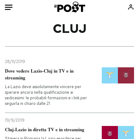
Auto
CLUJ
HOME
Italia
Moda
Mondo
Libri
28/11/2019
Politica
Consumismi
Dove vedere Lazio-Cluj in TV e in
streaming
Tecnologia
Storie/Idee
La Lazio deve assolutamente vincere per
Internet
Ok Boomer!
sperare ancora nella qualificazione ai
Scienza
Media
sedicesimi: le probabili formazioni e i link per
seguirla in chiaro dalle 21
Cultura
Europa
Economia
Altrecose
19/9/2019
Sport
Mondiali calcio 2026
Cluj-Lazio in diretta TV e in streaming
Stasera in Romania la Lazio esordisce nei