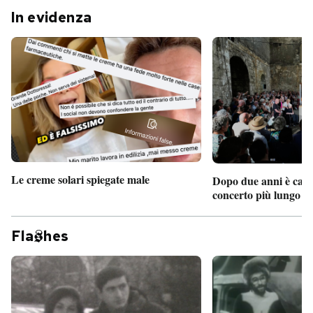
In evidenza
Le creme solari spiegate male
Dopo due anni è camb
concerto più lungo d
Fla
hes