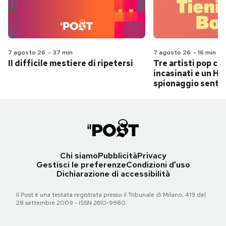
7 agosto 26
-
37 min
7 agosto 26
-
16 min
Il difficile mestiere di ripetersi
Tre artisti pop ch
incasinati e un Hit
spionaggio senti
Chi siamo
Pubblicità
Privacy
Gestisci le preferenze
Condizioni d'uso
Dichiarazione di accessibilità
Il Post è una testata registrata presso il Tribunale di Milano, 419 del
28 settembre 2009 - ISSN 2610-9980