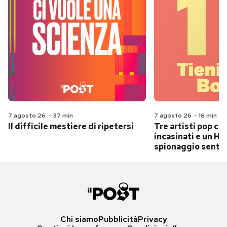
7 agosto 26
-
37 min
7 agosto 26
-
16 min
Il difficile mestiere di ripetersi
Tre artisti pop ch
incasinati e un Hit
spionaggio senti
Chi siamo
Pubblicità
Privacy