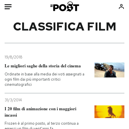
Auto
CLASSIFICA FILM
HOME
Italia
Moda
Mondo
Libri
19/8/2018
Politica
Consumismi
Le migliori saghe della storia del cinema
Tecnologia
Storie/Idee
Ordinate in base alla media dei voti assegnati a
ogni film dai più importanti critici
Internet
Ok Boomer!
cinematografici
Scienza
Media
Cultura
Europa
31/3/2014
Economia
Altrecose
I 20 film di animazione con i maggiori
incassi
Sport
Mondiali calcio 2026
Frozen è al primo posto, al terzo continua a
esserci un film di vent'anni fa