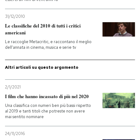
PODCAST
31/12/2010
Le classifiche del 2010 di tutti i critici
americani
NEWSLETTER
Le raccoglie Metacritic, e raccontano il meglio
dell'annata in cinema, musica e serie tv
I MIEI PREFERITI
Altri articoli su questo argomento
SHOP
2/1/2021
CALENDARIO
I film che hanno incassato di più nel 2020
Una classifica con numeri ben più bassi rispetto
al 2019 e tanti titoli che potreste non avere
AREA PERSONALE
mai sentito nominare
Entra
24/11/2016