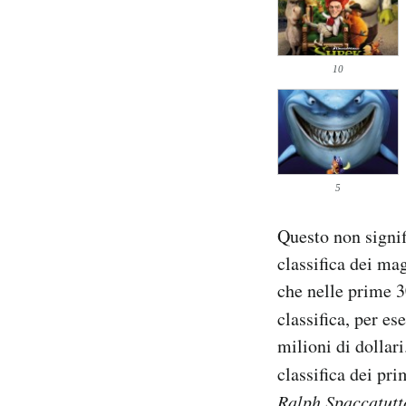
10
5
Questo non signi
classifica dei ma
che nelle prime 30
classifica, per e
milioni di dollari
classifica dei pri
Ralph Spaccatutt