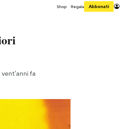
Abbonati
Shop
Regala
iori
i vent'anni fa