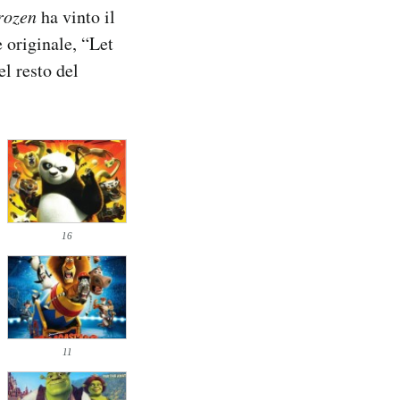
rozen
ha vinto il
 originale, “Let
el resto del
16
11