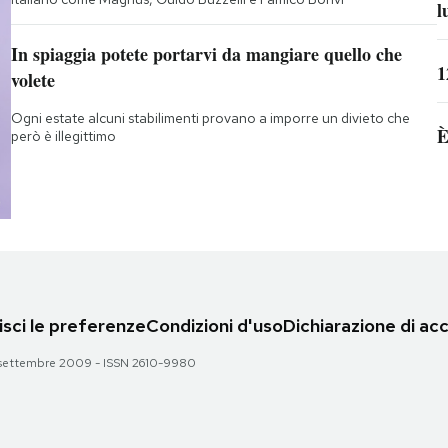
l
In spiaggia potete portarvi da mangiare quello che
1
volete
Ogni estate alcuni stabilimenti provano a imporre un divieto che
È
però è illegittimo
sci le preferenze
Condizioni d'uso
Dichiarazione di acc
 28 settembre 2009 - ISSN 2610-9980