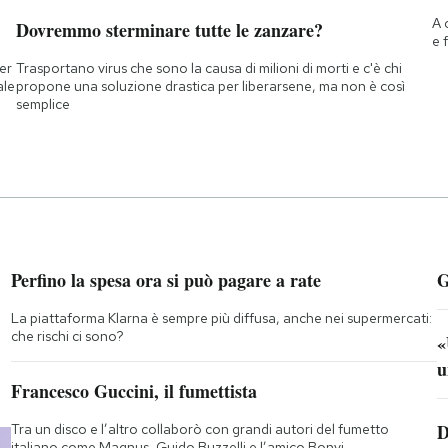
A 
Dovremmo sterminare tutte le zanzare?
e 
ner
Trasportano virus che sono la causa di milioni di morti e c'è chi
ale
propone una soluzione drastica per liberarsene, ma non è così
semplice
Perfino la spesa ora si può pagare a rate
G
La piattaforma Klarna è sempre più diffusa, anche nei supermercati:
che rischi ci sono?
«
u
Francesco Guccini, il fumettista
D
Tra un disco e l’altro collaborò con grandi autori del fumetto
italiano come Magnus, Guido Buzzelli e l’amico Bonvi