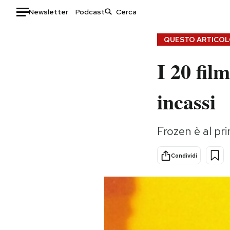
Newsletter
Podcast
Auto
QUESTO ARTICOLO
I 20 fil
HOME
Italia
Moda
incassi
Mondo
Libri
Politica
Consumismi
Frozen è al pri
Tecnologia
Storie/Idee
Internet
Ok Boomer!
Condividi
Scienza
Media
Cultura
Europa
Economia
Altrecose
Sport
Mondiali calcio 2026