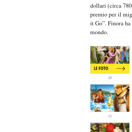
dollari (circa 78
Notifiche mobile
Regala il Post
premio per il mig
Hai bisogno di aiuto?
it Go”. Finora ha 
Esci
mondo.
20
15