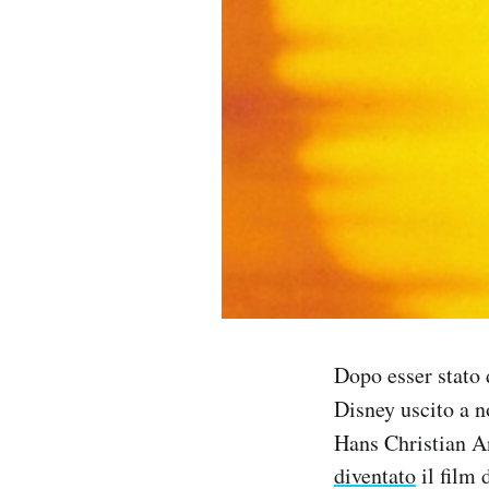
PODCAST
NEWSLETTER
I MIEI PREFERITI
SHOP
CALENDARIO
Dopo esser stato 
AREA PERSONALE
Disney uscito a n
Hans Christian A
Area Personale
diventato
il film 
Newsletter