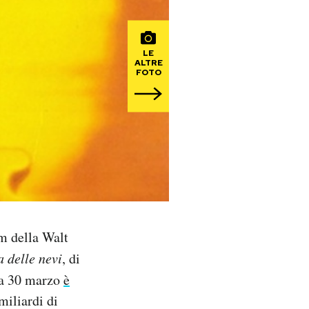
LE
ALTRE
FOTO
lm della Walt
a delle nevi
, di
ca 30 marzo
è
miliardi di