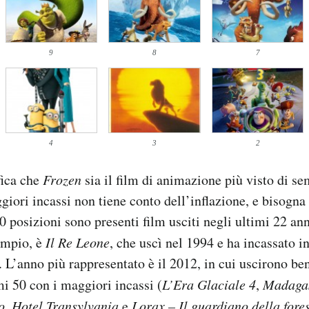
9
8
7
4
3
2
fica che
Frozen
sia il film di animazione più visto di se
ggiori incassi non tiene conto dell’inflazione, e bisogna
 posizioni sono presenti film usciti negli ultimi 22 anni
sempio, è
Il Re Leone
, che uscì nel 1994 e ha incassato in
. L’anno più rappresentato è il 2012, in cui uscirono ben
mi 50 con i maggiori incassi (
L’Era Glaciale 4
,
Madaga
o
,
Hotel Transylvania
e
Lorax – Il guardiano della fore