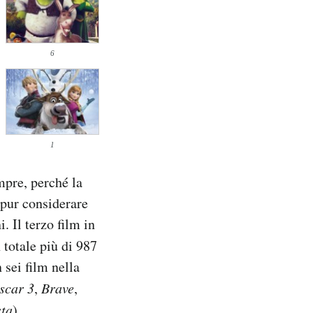
6
1
mpre, perché la
 pur considerare
. Il terzo film in
 totale più di 987
 sei film nella
scar 3
,
Brave
,
sta
).