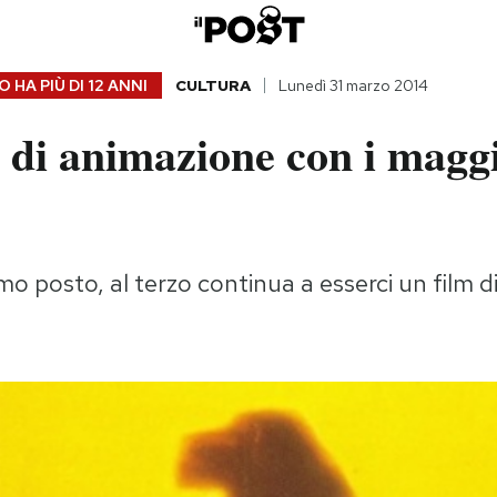
 HA PIÙ DI
12 ANNI
CULTURA
Lunedì 31 marzo 2014
m di animazione con i magg
mo posto, al terzo continua a esserci un film d