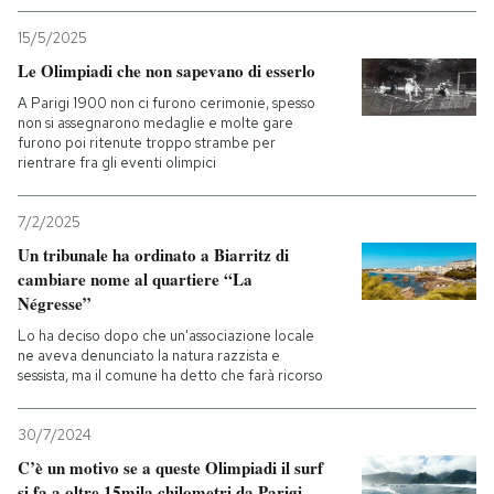
15/5/2025
Le Olimpiadi che non sapevano di esserlo
A Parigi 1900 non ci furono cerimonie, spesso
non si assegnarono medaglie e molte gare
furono poi ritenute troppo strambe per
rientrare fra gli eventi olimpici
7/2/2025
Un tribunale ha ordinato a Biarritz di
cambiare nome al quartiere “La
Négresse”
Lo ha deciso dopo che un'associazione locale
ne aveva denunciato la natura razzista e
sessista, ma il comune ha detto che farà ricorso
30/7/2024
C’è un motivo se a queste Olimpiadi il surf
si fa a oltre 15mila chilometri da Parigi