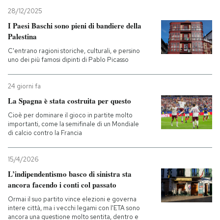
28/12/2025
PODCAST
I Paesi Baschi sono pieni di bandiere della
Palestina
C'entrano ragioni storiche, culturali, e persino
NEWSLETTER
uno dei più famosi dipinti di Pablo Picasso
I MIEI PREFERITI
24 giorni fa
La Spagna è stata costruita per questo
Cioè per dominare il gioco in partite molto
SHOP
importanti, come la semifinale di un Mondiale
di calcio contro la Francia
CALENDARIO
15/4/2026
L’indipendentismo basco di sinistra sta
AREA PERSONALE
ancora facendo i conti col passato
Ormai il suo partito vince elezioni e governa
Entra
intere città, ma i vecchi legami con l'ETA sono
ancora una questione molto sentita, dentro e