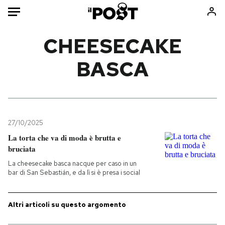
Auto
CHEESECAKE
BASCA
HOME
Italia
Moda
Mondo
Libri
Politica
Consumismi
27/10/2025
Tecnologia
Storie/Idee
La torta che va di moda è brutta e
Internet
Ok Boomer!
bruciata
Scienza
Media
La cheesecake basca nacque per caso in un
Cultura
Europa
bar di San Sebastián, e da lì si è presa i social
Economia
Altrecose
Sport
Mondiali calcio 2026
Altri articoli su questo argomento