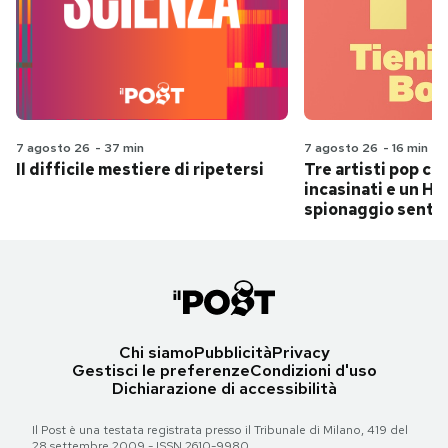
7 agosto 26
-
37 min
7 agosto 26
-
16 min
Il difficile mestiere di ripetersi
Tre artisti pop ch
incasinati e un Hit
spionaggio senti
Chi siamo
Pubblicità
Privacy
Gestisci le preferenze
Condizioni d'uso
Dichiarazione di accessibilità
Il Post è una testata registrata presso il Tribunale di Milano, 419 del
28 settembre 2009 - ISSN 2610-9980