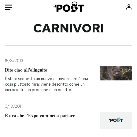
Auto
CARNIVORI
HOME
Italia
Moda
Mondo
Libri
15/8/2013
Politica
Consumismi
Dite ciao all’olinguito
Tecnologia
Storie/Idee
È stato scoperto un nuovo carnivoro, ed è una
cosa piuttosto rara: viene descritto come un
Internet
Ok Boomer!
incrocio tra un procione e un orsetto
Scienza
Media
Cultura
Europa
3/10/2011
Economia
Altrecose
È ora che l’Expo cominci a parlare
Sport
Mondiali calcio 2026