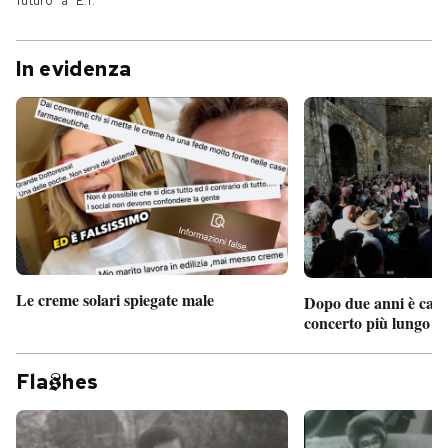
futuro” a “E.T.”
In evidenza
Le creme solari spiegate male
Dopo due anni è camb
concerto più lungo d
Fla
hes