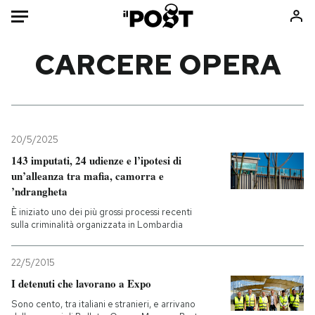
Auto
CARCERE OPERA
HOME
Italia
Moda
Mondo
Libri
20/5/2025
Politica
Consumismi
143 imputati, 24 udienze e l’ipotesi di
un’alleanza tra mafia, camorra e
Tecnologia
Storie/Idee
’ndrangheta
Internet
Ok Boomer!
È iniziato uno dei più grossi processi recenti
Scienza
Media
sulla criminalità organizzata in Lombardia
Cultura
Europa
Economia
Altrecose
22/5/2015
Sport
Mondiali calcio 2026
I detenuti che lavorano a Expo
Sono cento, tra italiani e stranieri, e arrivano