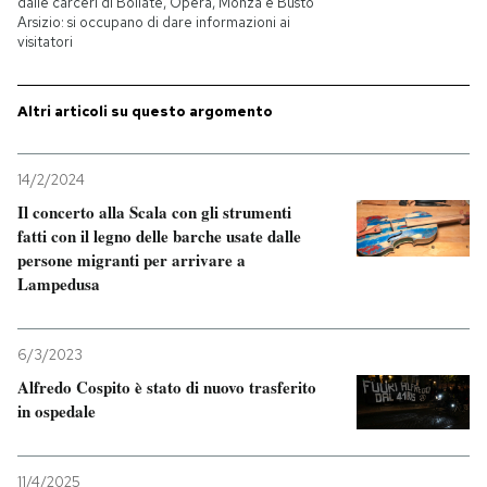
dalle carceri di Bollate, Opera, Monza e Busto
Arsizio: si occupano di dare informazioni ai
visitatori
PODCAST
Altri articoli su questo argomento
NEWSLETTER
14/2/2024
I MIEI PREFERITI
Il concerto alla Scala con gli strumenti
fatti con il legno delle barche usate dalle
persone migranti per arrivare a
SHOP
Lampedusa
CALENDARIO
6/3/2023
Alfredo Cospito è stato di nuovo trasferito
AREA PERSONALE
in ospedale
Entra
11/4/2025