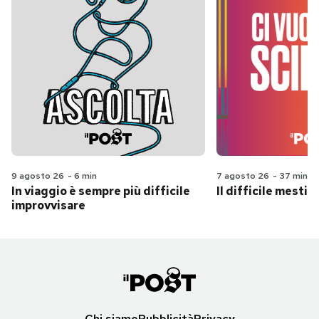
9 agosto 26
-
6 min
7 agosto 26
-
37 min
In viaggio è sempre più difficile
Il difficile mestie
improvvisare
Chi siamo
Pubblicità
Privacy