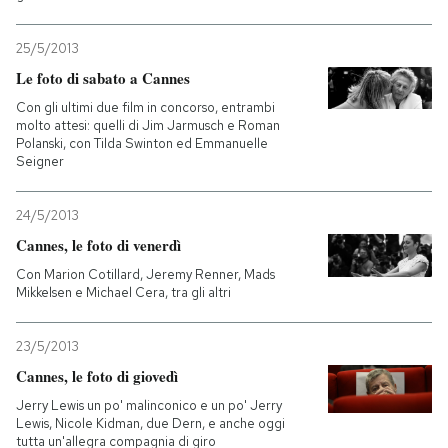
PODCAST
25/5/2013
Le foto di sabato a Cannes
NEWSLETTER
Con gli ultimi due film in concorso, entrambi
molto attesi: quelli di Jim Jarmusch e Roman
Polanski, con Tilda Swinton ed Emmanuelle
Seigner
I MIEI PREFERITI
24/5/2013
SHOP
Cannes, le foto di venerdì
Con Marion Cotillard, Jeremy Renner, Mads
Mikkelsen e Michael Cera, tra gli altri
CALENDARIO
23/5/2013
AREA PERSONALE
Cannes, le foto di giovedì
Jerry Lewis un po' malinconico e un po' Jerry
Entra
Lewis, Nicole Kidman, due Dern, e anche oggi
tutta un'allegra compagnia di giro