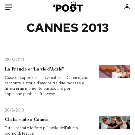
Auto
CANNES 2013
HOME
Italia
Moda
Mondo
Libri
28/5/2013
Politica
Consumismi
La Francia e “La vie d’Adèle”
Tecnologia
Storie/Idee
Cose da sapere sul film vincitore a Cannes, che
racconta la storia d'amore tra due ragazze e
Internet
Ok Boomer!
arriva in un momento particolare per
Scienza
Media
l'opinione pubblica francese
Cultura
Europa
26/5/2013
Economia
Altrecose
Chi ha vinto a Cannes
Sport
Mondiali calcio 2026
Tutti i premi e le foto più belle dell'ultimo
giorno di festival