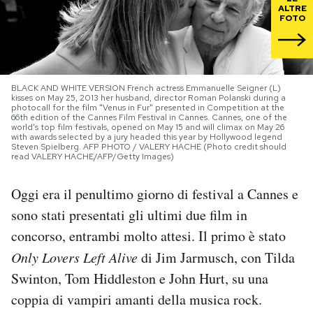
ALTRE
FOTO
PODCAST
NEWSLETTER
BLACK AND WHITE VERSION French actress Emmanuelle Seigner (L)
kisses on May 25, 2013 her husband, director Roman Polanski during a
photocall for the film "Venus in Fur" presented in Competition at the
66th edition of the Cannes Film Festival in Cannes. Cannes, one of the
I MIEI PREFERITI
world's top film festivals, opened on May 15 and will climax on May 26
with awards selected by a jury headed this year by Hollywood legend
Steven Spielberg. AFP PHOTO / VALERY HACHE (Photo credit should
read VALERY HACHE/AFP/Getty Images)
SHOP
Oggi era il penultimo giorno di festival a Cannes e
sono stati presentati gli ultimi due film in
CALENDARIO
concorso, entrambi molto attesi. Il primo è stato
Only Lovers Left Alive
di Jim Jarmusch, con Tilda
AREA PERSONALE
Swinton, Tom Hiddleston e John Hurt, su una
Area Personale
coppia di vampiri amanti della musica rock.
Newsletter