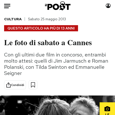
Auto
CULTURA
Sabato 25 maggio 2013
QUESTO ARTICOLO HA PIÙ DI
13 ANNI
HOME
Le foto di sabato a Cannes
Italia
Moda
Mondo
Libri
Con gli ultimi due film in concorso, entrambi
Politica
Consumismi
molto attesi: quelli di Jim Jarmusch e Roman
Tecnologia
Storie/Idee
Polanski, con Tilda Swinton ed Emmanuelle
Seigner
Internet
Ok Boomer!
Scienza
Media
Condividi
Cultura
Europa
Economia
Altrecose
Sport
Mondiali calcio 2026
LE