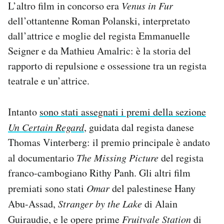
L’altro film in concorso era
Venus in Fur
Notifiche mobile
dell’ottantenne Roman Polanski, interpretato
Regala il Post
dall’attrice e moglie del regista Emmanuelle
Hai bisogno di aiuto?
Esci
Seigner e da Mathieu Amalric: è la storia del
rapporto di repulsione e ossessione tra un regista
teatrale e un’attrice.
Intanto
sono stati assegnati i premi della sezione
Un Certain Regard
, guidata dal regista danese
Thomas Vinterberg: il premio principale è andato
al documentario
The Missing Picture
del regista
franco-cambogiano Rithy Panh. Gli altri film
premiati sono stati
Omar
del palestinese Hany
Abu-Assad,
Stranger by the Lake
di Alain
Guiraudie, e le opere prime
Fruitvale Station
di