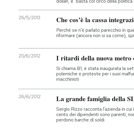
dollari, e "basta col circo della politica"
26/5/2013
Che cos’è la cassa integraz
Perché se n'è parlato parecchio in ques
riformare (ancora non si sa come), s
20/6/2012
I ritardi della nuova metro
Si chiama B1, è stata inaugurata la se
polemiche e proteste per i suoi malfu
macchinisti
26/6/2012
La grande famiglia della S
Sergio Rizzo racconta l'azienda in cui 
cento dei dipendenti sono parenti, non
perdono barche di soldi