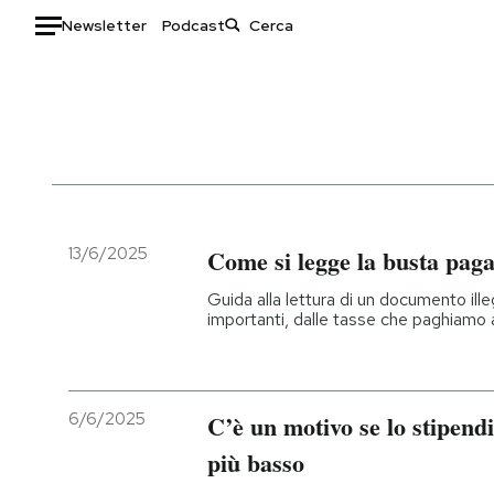
Newsletter
Podcast
Auto
HOME
Italia
Moda
Mondo
Libri
Politica
Consumismi
13/6/2025
Come si legge la busta pag
Tecnologia
Storie/Idee
Guida alla lettura di un documento ille
Internet
Ok Boomer!
importanti, dalle tasse che paghiamo 
Scienza
Media
Cultura
Europa
Economia
Altrecose
6/6/2025
C’è un motivo se lo stipend
Sport
Mondiali calcio 2026
più basso