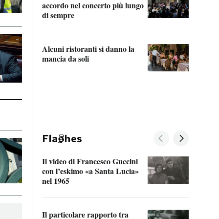
accordo nel concerto più lungo
di sempre
Il ci
parla
Alcuni ristoranti si danno la
nessu
mancia da soli
Fla
hes
Il video di Francesco Guccini
Sulla
con l’eskimo «a Santa Lucia»
vorti
nel 1965
veder
Il particolare rapporto tra
La ve