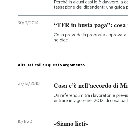
Perché in alcuni casi lo è davvero, a 
tassazione dei dipendenti: una guida p
PODCAST
30/9/2014
“TFR in busta paga”: cosa 
NEWSLETTER
Cosa prevede la proposta approvata da
ne dice
I MIEI PREFERITI
Altri articoli su questo argomento
SHOP
27/12/2010
Cosa c’è nell’accordo di Mi
CALENDARIO
Un referendum tra i lavoratori è prev
entrare in vigore nel 2012: di cosa par
AREA PERSONALE
Entra
16/1/2011
«Siamo lieti»