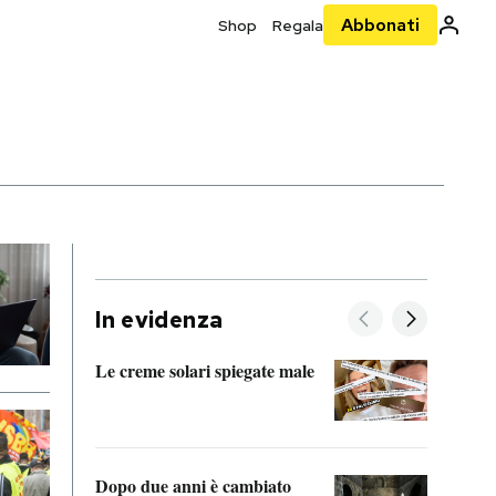
Abbonati
Shop
Regala
In evidenza
Le creme solari spiegate male
FitAc
guerr
Dopo due anni è cambiato
A cos