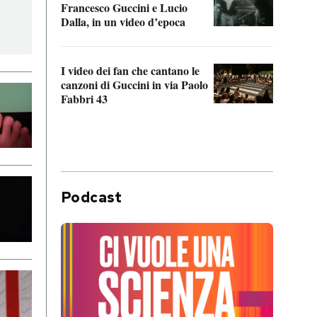
Francesco Guccini e Lucio
“Loco
Dalla, in un video d’epoca
Franc
I video dei fan che cantano le
Il de
canzoni di Guccini in via Paolo
Edoar
Fabbri 43
cappi
Podcast