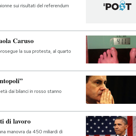
hionne sui risultati del referendum
Paola Caruso
 prosegue la sua protesta, al quarto
entopoli”
età dai bilanci in rosso stanno
i di lavoro
una manovra da 450 miliardi di