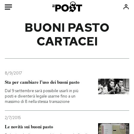
Auto
BUONI PASTO
CARTACEI
HOME
Italia
Moda
Mondo
Libri
Politica
Consumismi
8/9/2017
Tecnologia
Storie/Idee
Sta per cambiare l’uso dei buoni pasto
Internet
Ok Boomer!
Dal 9 settembre sarà possibile usarli in più
Scienza
Media
posti e diventerà legale usarne fino a un
massimo di 8 nella stessa transazione
Cultura
Europa
Economia
Altrecose
2/7/2015
Sport
Mondiali calcio 2026
Le novità sui buoni pasto