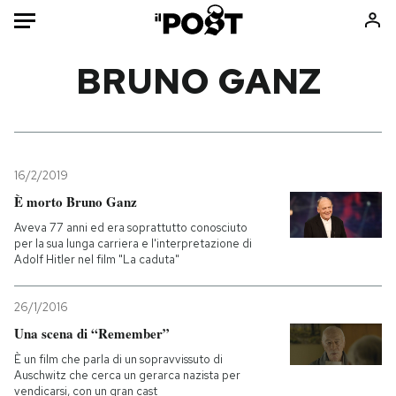
Auto
BRUNO GANZ
HOME
Italia
Moda
Mondo
Libri
16/2/2019
Politica
Consumismi
È morto Bruno Ganz
Tecnologia
Storie/Idee
Aveva 77 anni ed era soprattutto conosciuto
per la sua lunga carriera e l'interpretazione di
Internet
Ok Boomer!
Adolf Hitler nel film "La caduta"
Scienza
Media
Cultura
Europa
26/1/2016
Economia
Altrecose
Una scena di “Remember”
Sport
Mondiali calcio 2026
È un film che parla di un sopravvissuto di
Auschwitz che cerca un gerarca nazista per
vendicarsi, con un gran cast