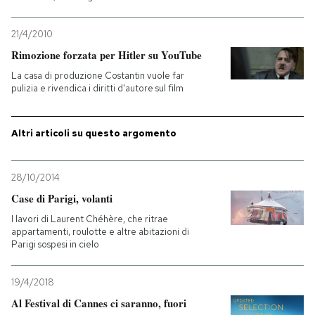
PODCAST
21/4/2010
Rimozione forzata per Hitler su YouTube
NEWSLETTER
La casa di produzione Costantin vuole far
pulizia e rivendica i diritti d'autore sul film
I MIEI PREFERITI
Altri articoli su questo argomento
SHOP
28/10/2014
Case di Parigi, volanti
CALENDARIO
I lavori di Laurent Chéhère, che ritrae
appartamenti, roulotte e altre abitazioni di
Parigi sospesi in cielo
AREA PERSONALE
19/4/2018
Entra
Al Festival di Cannes ci saranno, fuori