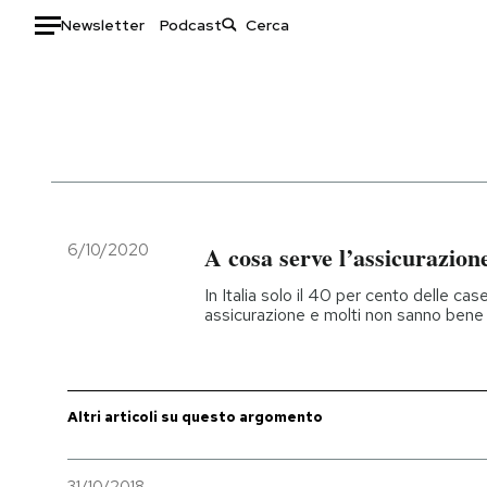
Newsletter
Podcast
Auto
HOME
Italia
Moda
Mondo
Libri
Politica
Consumismi
6/10/2020
A cosa serve l’assicurazione
Tecnologia
Storie/Idee
In Italia solo il 40 per cento delle ca
Internet
Ok Boomer!
assicurazione e molti non sanno bene
Scienza
Media
Cultura
Europa
Economia
Altrecose
Altri articoli su questo argomento
Sport
Mondiali calcio 2026