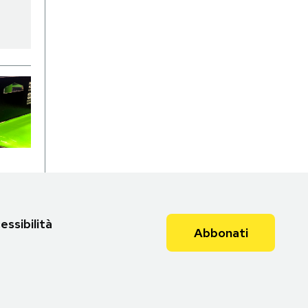
essibilità
Abbonati