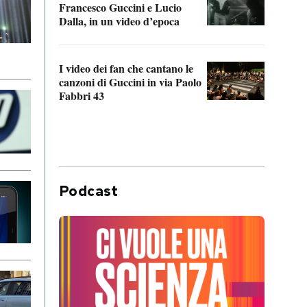
Francesco Guccini e Lucio
“Loco
Dalla, in un video d’epoca
Franc
I video dei fan che cantano le
Il de
canzoni di Guccini in via Paolo
Edoar
Fabbri 43
cappi
Podcast