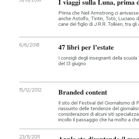
31/10/2018
I viaggi sulla Luna, prima 
PODCAST
Prima che Neil Armstrong ci arrivasse
anche Astolfo, Tintin, Totò, Luciano d
cane del figlio di J.R.R. Tolkien, tra gli a
NEWSLETTER
6/6/2018
47 libri per l’estate
I MIEI PREFERITI
I consigli degli insegnanti della scuola 
del 13 giugno
SHOP
15/12/2012
Branded content
CALENDARIO
Il sito del Festival del Giornalismo di 
riassunto delle tendenze del giornalis
considerazioni di alcuni siti specializza
AREA PERSONALE
incollo il passaggio che ha molto a c
Entra
23/11/2011
Apple sta diventando il mag