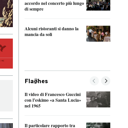
accordo nel concerto più lungo
di sempre
Il ci
parla
Alcuni ristoranti si danno la
nessu
mancia da soli
Fla
hes
Il video di Francesco Guccini
Sulla
con l’eskimo «a Santa Lucia»
vorti
nel 1965
veder
Il particolare rapporto tra
La ve