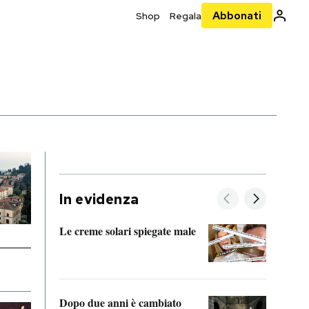
Abbonati
Shop
Regala
In evidenza
Le creme solari spiegate male
FitAc
guerr
Dopo due anni è cambiato
A cos