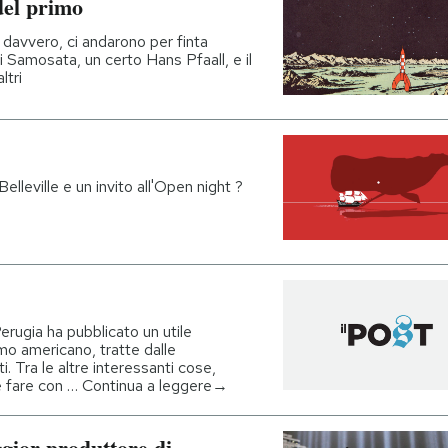
del primo
 davvero, ci andarono per finta
i Samosata, un certo Hans Pfaall, e il
ltri
Belleville e un invito all'Open night ?
Perugia ha pubblicato un utile
mo americano, tratte dalle
ti. Tra le altre interessanti cose,
he fare con … Continua a leggere→
gior produttore di