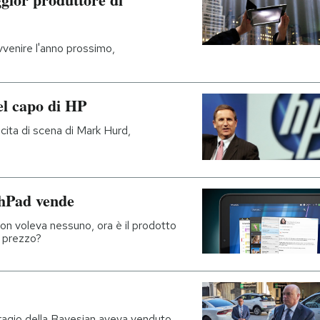
vvenire l'anno prossimo,
del capo di HP
scita di scena di Mark Hurd,
chPad vende
 non voleva nessuno, ora è il prodotto
i prezzo?
fragio della Bayesian aveva venduto