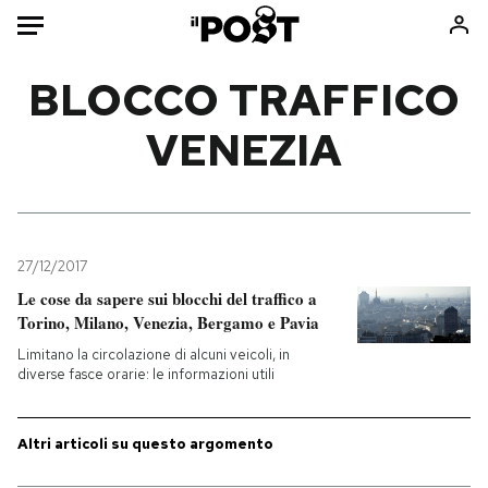
Auto
BLOCCO TRAFFICO
VENEZIA
HOME
Italia
Moda
Mondo
Libri
Politica
Consumismi
27/12/2017
Tecnologia
Storie/Idee
Le cose da sapere sui blocchi del traffico a
Internet
Ok Boomer!
Torino, Milano, Venezia, Bergamo e Pavia
Scienza
Media
Limitano la circolazione di alcuni veicoli, in
Cultura
Europa
diverse fasce orarie: le informazioni utili
Economia
Altrecose
Sport
Mondiali calcio 2026
Altri articoli su questo argomento