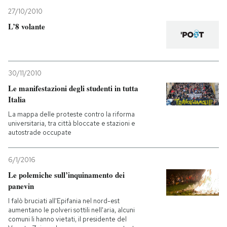
27/10/2010
PODCAST
L’8 volante
NEWSLETTER
30/11/2010
Le manifestazioni degli studenti in tutta
I MIEI PREFERITI
Italia
La mappa delle proteste contro la riforma
SHOP
universitaria, tra città bloccate e stazioni e
autostrade occupate
CALENDARIO
6/1/2016
Le polemiche sull’inquinamento dei
panevin
AREA PERSONALE
I falò bruciati all'Epifania nel nord-est
Entra
aumentano le polveri sottili nell'aria, alcuni
comuni li hanno vietati, il presidente del