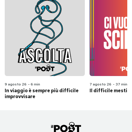
9 agosto 26
-
6 min
7 agosto 26
-
37 min
In viaggio è sempre più difficile
Il difficile mestie
improvvisare