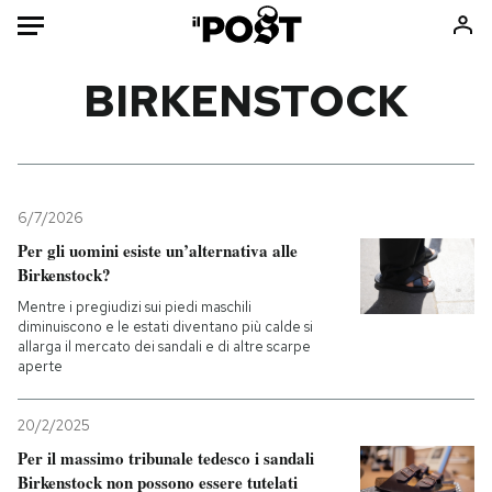
Auto
BIRKENSTOCK
HOME
Italia
Moda
Mondo
Libri
6/7/2026
Politica
Consumismi
Per gli uomini esiste un’alternativa alle
Birkenstock?
Tecnologia
Storie/Idee
Mentre i pregiudizi sui piedi maschili
Internet
Ok Boomer!
diminuiscono e le estati diventano più calde si
Scienza
Media
allarga il mercato dei sandali e di altre scarpe
aperte
Cultura
Europa
Economia
Altrecose
20/2/2025
Sport
Mondiali calcio 2026
Per il massimo tribunale tedesco i sandali
Birkenstock non possono essere tutelati