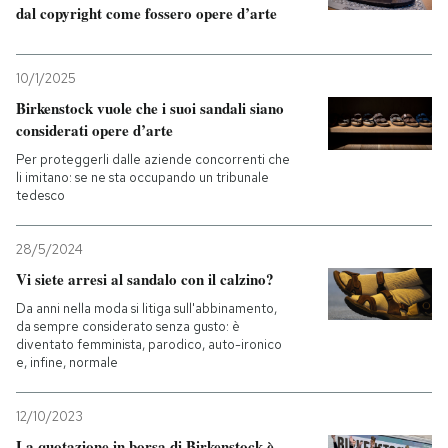
dal copyright come fossero opere d’arte
PODCAST
10/1/2025
Birkenstock vuole che i suoi sandali siano
NEWSLETTER
considerati opere d’arte
Per proteggerli dalle aziende concorrenti che
I MIEI PREFERITI
li imitano: se ne sta occupando un tribunale
tedesco
SHOP
28/5/2024
Vi siete arresi al sandalo con il calzino?
CALENDARIO
Da anni nella moda si litiga sull'abbinamento,
da sempre considerato senza gusto: è
diventato femminista, parodico, auto-ironico
e, infine, normale
AREA PERSONALE
Entra
12/10/2023
La quotazione in borsa di Birkenstock è