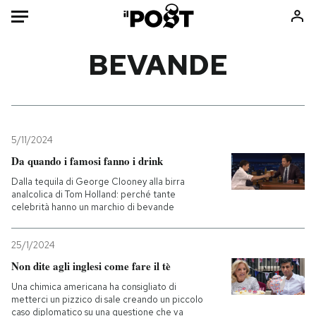
Auto
BEVANDE
HOME
Italia
Moda
Mondo
Libri
5/11/2024
Politica
Consumismi
Da quando i famosi fanno i drink
Tecnologia
Storie/Idee
Dalla tequila di George Clooney alla birra
analcolica di Tom Holland: perché tante
Internet
Ok Boomer!
celebrità hanno un marchio di bevande
Scienza
Media
Cultura
Europa
25/1/2024
Economia
Altrecose
Non dite agli inglesi come fare il tè
Sport
Mondiali calcio 2026
Una chimica americana ha consigliato di
metterci un pizzico di sale creando un piccolo
caso diplomatico su una questione che va