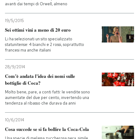
avanti dai tempi di Orwell, almeno
PODCAST
19/5/2015
Sei ottimi vini a meno di 20 euro
NEWSLETTER
Li ha selezionati un sito specializzato
statunitense: 4 bianchi e 2 rossi, soprattutto
francesi ma anche italiani
I MIEI PREFERITI
28/9/2014
SHOP
Com’è andata l’idea dei nomi sulle
bottiglie di Coca?
Molto bene, pare, a conti fatti: le vendite sono
CALENDARIO
aumentate del due per cento, invertendo una
tendenza al ribasso che durava da anni
AREA PERSONALE
10/6/2014
Entra
Cosa succede se si fa bollire la Coca-Cola
Una specie di melassa zuccherosa nera, simile