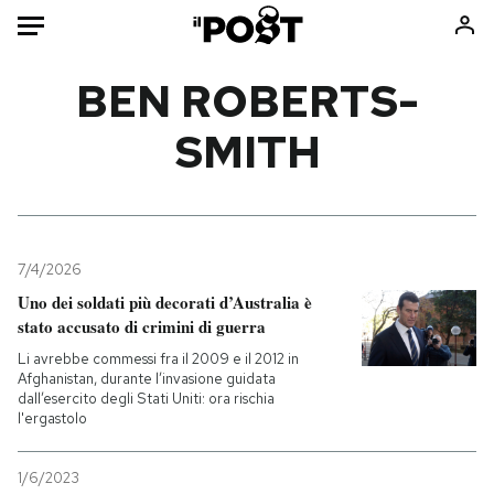
Auto
BEN ROBERTS-
SMITH
HOME
Italia
Moda
Mondo
Libri
Politica
Consumismi
7/4/2026
Tecnologia
Storie/Idee
Uno dei soldati più decorati d’Australia è
Internet
Ok Boomer!
stato accusato di crimini di guerra
Scienza
Media
Li avrebbe commessi fra il 2009 e il 2012 in
Cultura
Europa
Afghanistan, durante l’invasione guidata
dall’esercito degli Stati Uniti: ora rischia
Economia
Altrecose
l'ergastolo
Sport
Mondiali calcio 2026
1/6/2023