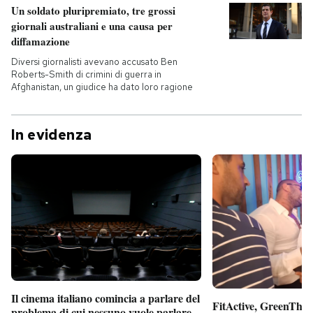
Un soldato pluripremiato, tre grossi
giornali australiani e una causa per
PODCAST
diffamazione
Diversi giornalisti avevano accusato Ben
NEWSLETTER
Roberts-Smith di crimini di guerra in
Afghanistan, un giudice ha dato loro ragione
I MIEI PREFERITI
In evidenza
SHOP
CALENDARIO
AREA PERSONALE
Entra
Il cinema italiano comincia a parlare del
FitActive, GreenTheor
problema di cui nessuno vuole parlare