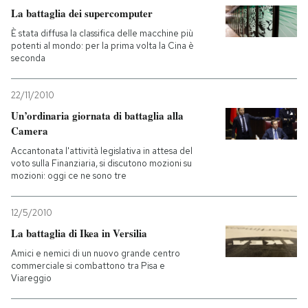
La battaglia dei supercomputer
PODCAST
È stata diffusa la classifica delle macchine più
potenti al mondo: per la prima volta la Cina è
seconda
NEWSLETTER
22/11/2010
Un’ordinaria giornata di battaglia alla
I MIEI PREFERITI
Camera
Accantonata l'attività legislativa in attesa del
voto sulla Finanziaria, si discutono mozioni su
SHOP
mozioni: oggi ce ne sono tre
CALENDARIO
12/5/2010
La battaglia di Ikea in Versilia
AREA PERSONALE
Amici e nemici di un nuovo grande centro
commerciale si combattono tra Pisa e
Viareggio
Entra