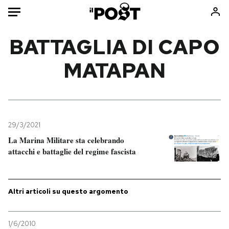
Auto
BATTAGLIA DI CAPO
MATAPAN
HOME
Italia
Moda
Mondo
Libri
Politica
Consumismi
29/3/2021
Tecnologia
Storie/Idee
La Marina Militare sta celebrando
Internet
Ok Boomer!
attacchi e battaglie del regime fascista
Scienza
Media
Cultura
Europa
Economia
Altrecose
Altri articoli su questo argomento
Sport
Mondiali calcio 2026
1/6/2010