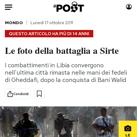
Auto
MONDO
Lunedì 17 ottobre 2011
QUESTO ARTICOLO HA PIÙ DI
14 ANNI
HOME
Le foto della battaglia a Sirte
Italia
Moda
Mondo
Libri
I combattimenti in Libia convergono
Politica
Consumismi
nell'ultima città rimasta nelle mani dei fedeli
Tecnologia
Storie/Idee
di Gheddafi, dopo la conquista di Bani Walid
Internet
Ok Boomer!
Condividi
Scienza
Media
Cultura
Europa
Economia
Altrecose
Sport
Mondiali calcio 2026
LE