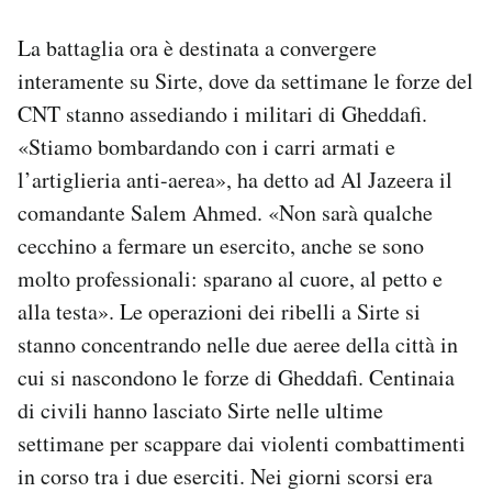
Notifiche mobile
La battaglia ora è destinata a convergere
Regala il Post
Hai bisogno di aiuto?
interamente su Sirte, dove da settimane le forze del
Esci
CNT stanno assediando i militari di Gheddafi.
«Stiamo bombardando con i carri armati e
l’artiglieria anti-aerea», ha detto ad Al Jazeera il
comandante Salem Ahmed. «Non sarà qualche
cecchino a fermare un esercito, anche se sono
molto professionali: sparano al cuore, al petto e
alla testa». Le operazioni dei ribelli a Sirte si
stanno concentrando nelle due aeree della città in
cui si nascondono le forze di Gheddafi. Centinaia
di civili hanno lasciato Sirte nelle ultime
settimane per scappare dai violenti combattimenti
in corso tra i due eserciti. Nei giorni scorsi era