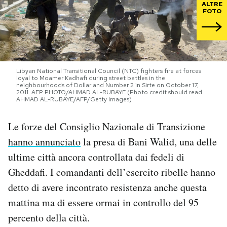
ALTRE
FOTO
PODCAST
NEWSLETTER
Libyan National Transitional Council (NTC) fighters fire at forces
loyal to Moamer Kadhafi during street battles in the
neighbourhoods of Dollar and Number 2 in Sirte on October 17,
I MIEI PREFERITI
2011. AFP PHOTO/AHMAD AL-RUBAYE (Photo credit should read
AHMAD AL-RUBAYE/AFP/Getty Images)
SHOP
Le forze del Consiglio Nazionale di Transizione
hanno annunciato
la presa di Bani Walid, una delle
CALENDARIO
ultime città ancora controllata dai fedeli di
Gheddafi. I comandanti dell’esercito ribelle hanno
detto di avere incontrato resistenza anche questa
AREA PERSONALE
mattina ma di essere ormai in controllo del 95
Area Personale
percento della città.
Newsletter