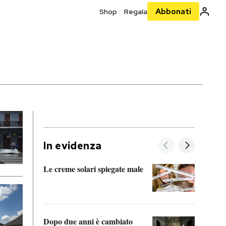
Abbonati
Shop
Regala
In evidenza
Le creme solari spiegate male
FitAc
guerr
Dopo due anni è cambiato
A cos