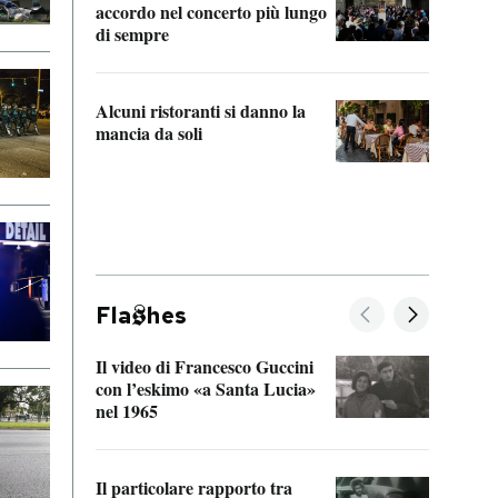
accordo nel concerto più lungo
di sempre
Il ci
parla
Alcuni ristoranti si danno la
nessu
mancia da soli
Fla
hes
Il video di Francesco Guccini
Sulla
con l’eskimo «a Santa Lucia»
vorti
nel 1965
veder
Il particolare rapporto tra
La ve