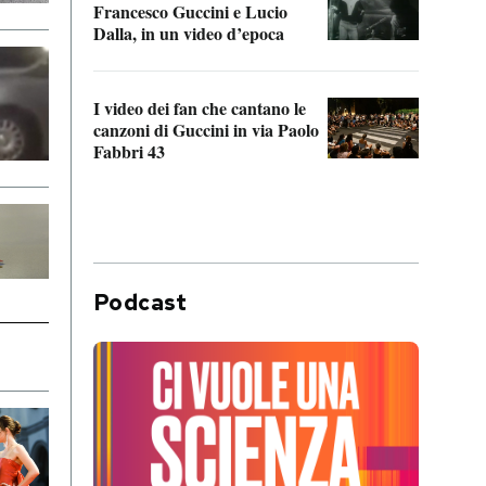
Francesco Guccini e Lucio
“Loco
Dalla, in un video d’epoca
Franc
I video dei fan che cantano le
Il de
canzoni di Guccini in via Paolo
Edoar
Fabbri 43
cappi
Podcast