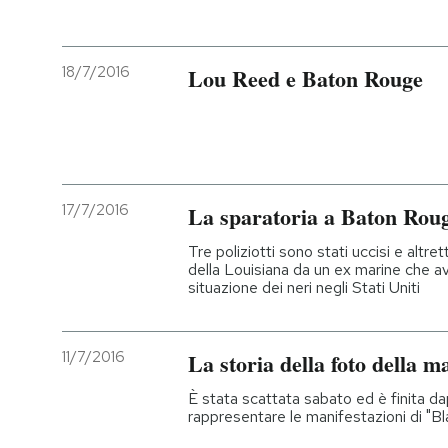
PODCAST
18/7/2016
Lou Reed e Baton Rouge
NEWSLETTER
I MIEI PREFERITI
17/7/2016
La sparatoria a Baton Rou
SHOP
Tre poliziotti sono stati uccisi e altrett
della Louisiana da un ex marine che a
situazione dei neri negli Stati Uniti
CALENDARIO
11/7/2016
La storia della foto della 
AREA PERSONALE
È stata scattata sabato ed è finita dap
Entra
rappresentare le manifestazioni di "B