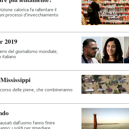
zione calorica fa rallentare il
uni processi d’invecchiamento
er 2019
premi del giornalismo mondiale,
 italiano
 Mississippi
ercorso delle piene, che combineranno
ndo
ausati dall'uomo fanno finire
anno: i soldi per rimediare