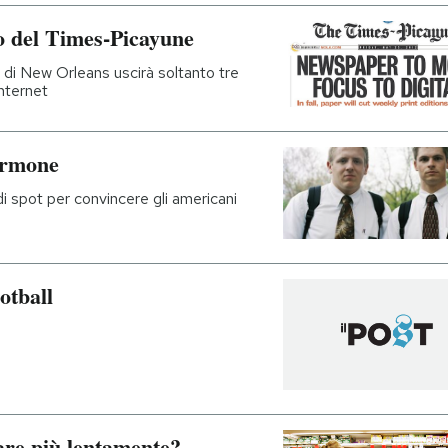
o del Times-Picayune
 di New Orleans uscirà soltanto tre
Internet
ormone
i spot per convincere gli americani
ootball
are più lentamente?