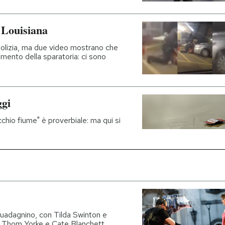
 Louisiana
polizia, ma due video mostrano che
mento della sparatoria: ci sono
ggi
chio fiume" è proverbiale: ma qui si
 Guadagnino, con Tilda Swinton e
e Thom Yorke e Cate Blanchett