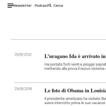
Newsletter
Podcast
Auto
HOME
Italia
Moda
Mondo
Libri
Politica
Consumismi
30/8/2021
L’uragano Ida è arrivato i
Tecnologia
Storie/Idee
Ha portato forti venti e piogge sopra
Internet
Ok Boomer!
mettendo alla prova il nuovo sistema d
Scienza
Media
Cultura
Europa
Economia
Altrecose
24/8/2016
Le foto di Obama in Louisia
Sport
Mondiali calcio 2026
Il presidente americano ha visitato B
avere interrotto prima le sue vacanze