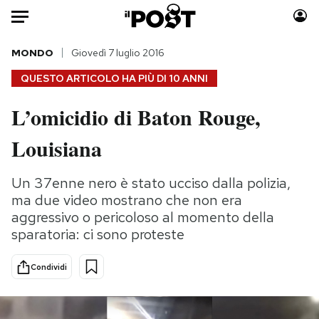
Auto
MONDO
Giovedì 7 luglio 2016
QUESTO ARTICOLO HA PIÙ DI
10 ANNI
HOME
L’omicidio di Baton Rouge,
Italia
Moda
Louisiana
Mondo
Libri
Politica
Consumismi
Un 37enne nero è stato ucciso dalla polizia,
Tecnologia
Storie/Idee
ma due video mostrano che non era
Internet
Ok Boomer!
aggressivo o pericoloso al momento della
Scienza
Media
sparatoria: ci sono proteste
Cultura
Europa
Economia
Altrecose
Condividi
Sport
Mondiali calcio 2026