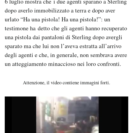
6 luglio mostra che i due agenti sparano a Sterling
Notifiche mobile
dopo averlo immobilizzato a terra e dopo aver
Regala il Post
urlato “Ha una pistola! Ha una pistola!”: un
Hai bisogno di aiuto?
testimone ha detto che gli agenti hanno recuperato
Esci
una pistola dai pantaloni di Sterling dopo avergli
sparato ma che lui non l’aveva estratta all’arrivo
degli agenti e che, in generale, non sembrava avere
un atteggiamento minaccioso nei loro confronti.
Attenzione, il video contiene immagini forti.