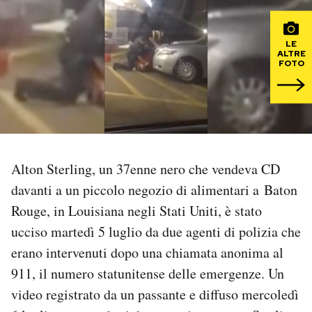
PODCAST
LE
ALTRE
FOTO
NEWSLETTER
I MIEI PREFERITI
SHOP
Alton Sterling, un 37enne nero che vendeva CD
davanti a un piccolo negozio di alimentari a Baton
Rouge, in Louisiana negli Stati Uniti, è stato
CALENDARIO
ucciso martedì 5 luglio da due agenti di polizia che
erano intervenuti dopo una chiamata anonima al
AREA PERSONALE
911, il numero statunitense delle emergenze. Un
Area Personale
video registrato da un passante e diffuso mercoledì
Newsletter