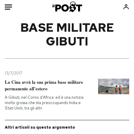
Auto
BASE MILITARE
GIBUTI
HOME
Italia
Moda
Mondo
Libri
Politica
Consumismi
13/7/2017
Tecnologia
Storie/Idee
La Cina avrà la sua prima base militare
Internet
Ok Boomer!
permanente all’estero
Scienza
Media
A Gibuti, nel Corno d'Africa: ed è una notizia
Cultura
Europa
molto grossa che sta preoccupando India e
Stati Uniti, tra gli altri
Economia
Altrecose
Sport
Mondiali calcio 2026
Altri articoli su questo argomento