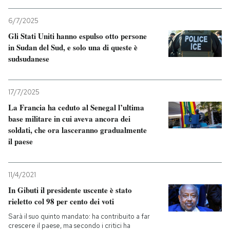
PODCAST
6/7/2025
Gli Stati Uniti hanno espulso otto persone
in Sudan del Sud, e solo una di queste è
NEWSLETTER
sudsudanese
I MIEI PREFERITI
17/7/2025
La Francia ha ceduto al Senegal l’ultima
base militare in cui aveva ancora dei
SHOP
soldati, che ora lasceranno gradualmente
il paese
CALENDARIO
11/4/2021
In Gibuti il presidente uscente è stato
AREA PERSONALE
rieletto col 98 per cento dei voti
Entra
Sarà il suo quinto mandato: ha contribuito a far
crescere il paese, ma secondo i critici ha