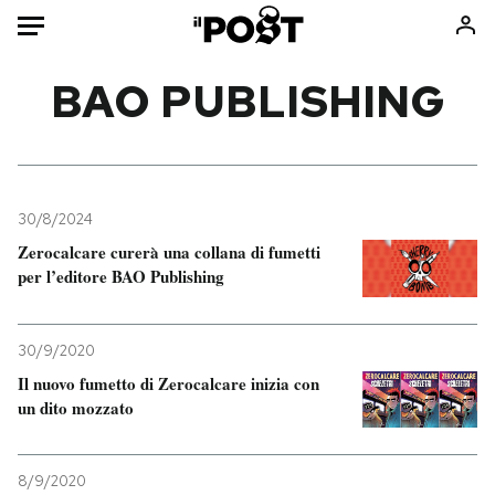
Auto
BAO PUBLISHING
HOME
Italia
Moda
Mondo
Libri
30/8/2024
Politica
Consumismi
Zerocalcare curerà una collana di fumetti
per l’editore BAO Publishing
Tecnologia
Storie/Idee
Internet
Ok Boomer!
Scienza
Media
30/9/2020
Cultura
Europa
Il nuovo fumetto di Zerocalcare inizia con
un dito mozzato
Economia
Altrecose
Sport
Mondiali calcio 2026
8/9/2020