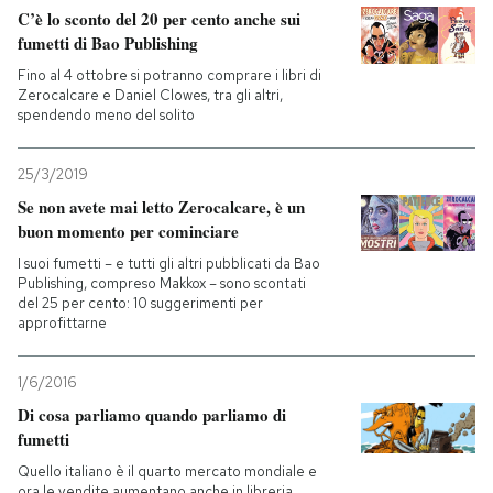
C’è lo sconto del 20 per cento anche sui
fumetti di Bao Publishing
PODCAST
Fino al 4 ottobre si potranno comprare i libri di
Zerocalcare e Daniel Clowes, tra gli altri,
spendendo meno del solito
NEWSLETTER
25/3/2019
I MIEI PREFERITI
Se non avete mai letto Zerocalcare, è un
buon momento per cominciare
SHOP
I suoi fumetti – e tutti gli altri pubblicati da Bao
Publishing, compreso Makkox – sono scontati
del 25 per cento: 10 suggerimenti per
approfittarne
CALENDARIO
1/6/2016
AREA PERSONALE
Di cosa parliamo quando parliamo di
fumetti
Entra
Quello italiano è il quarto mercato mondiale e
ora le vendite aumentano anche in libreria,