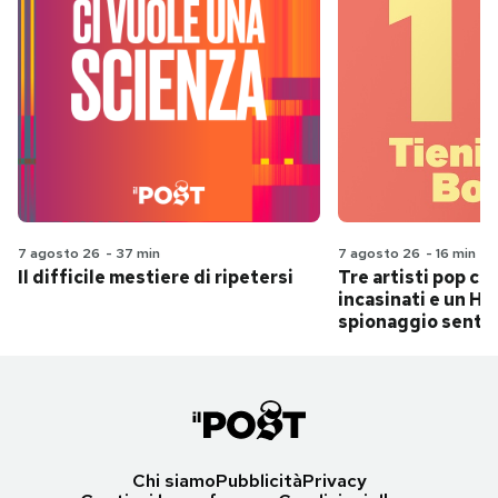
7 agosto 26
-
37 min
7 agosto 26
-
16 min
Il difficile mestiere di ripetersi
Tre artisti pop ch
incasinati e un Hit
spionaggio senti
Chi siamo
Pubblicità
Privacy