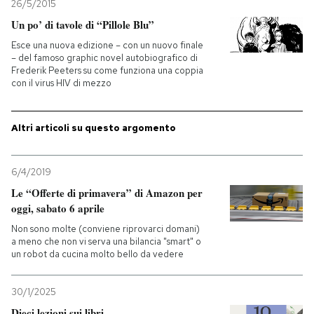
26/5/2015
Un po’ di tavole di “Pillole Blu”
Esce una nuova edizione – con un nuovo finale
– del famoso graphic novel autobiografico di
Frederik Peeters su come funziona una coppia
con il virus HIV di mezzo
Altri articoli su questo argomento
6/4/2019
Le “Offerte di primavera” di Amazon per
oggi, sabato 6 aprile
Non sono molte (conviene riprovarci domani)
a meno che non vi serva una bilancia "smart" o
un robot da cucina molto bello da vedere
30/1/2025
Dieci lezioni sui libri