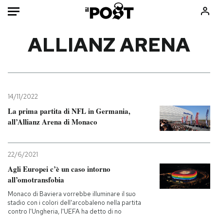
Auto
ALLIANZ ARENA
HOME
Italia
Moda
Mondo
Libri
14/11/2022
Politica
Consumismi
La prima partita di NFL in Germania,
all’Allianz Arena di Monaco
Tecnologia
Storie/Idee
Internet
Ok Boomer!
Scienza
Media
22/6/2021
Cultura
Europa
Agli Europei c’è un caso intorno
all’omotransfobia
Economia
Altrecose
Sport
Mondiali calcio 2026
Monaco di Baviera vorrebbe illuminare il suo
stadio con i colori dell'arcobaleno nella partita
contro l'Ungheria, l'UEFA ha detto di no