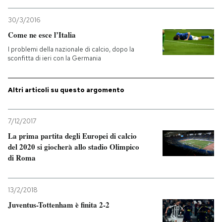
PODCAST
30/3/2016
Come ne esce l’Italia
I problemi della nazionale di calcio, dopo la
NEWSLETTER
sconfitta di ieri con la Germania
I MIEI PREFERITI
Altri articoli su questo argomento
SHOP
7/12/2017
La prima partita degli Europei di calcio
del 2020 si giocherà allo stadio Olimpico
CALENDARIO
di Roma
AREA PERSONALE
13/2/2018
Juventus-Tottenham è finita 2-2
Entra