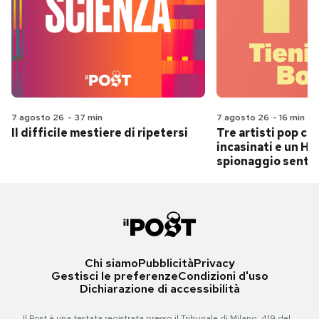
7 agosto 26
-
37 min
7 agosto 26
-
16 min
Il difficile mestiere di ripetersi
Tre artisti pop ch
incasinati e un Hit
spionaggio senti
Chi siamo
Pubblicità
Privacy
Gestisci le preferenze
Condizioni d'uso
Dichiarazione di accessibilità
Il Post è una testata registrata presso il Tribunale di Milano, 419 del