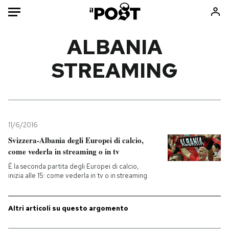
Auto
ALBANIA
STREAMING
HOME
Italia
Moda
Mondo
Libri
Politica
Consumismi
11/6/2016
Tecnologia
Storie/Idee
Svizzera-Albania degli Europei di calcio,
Internet
Ok Boomer!
come vederla in streaming o in tv
Scienza
Media
È la seconda partita degli Europei di calcio,
Cultura
Europa
inizia alle 15: come vederla in tv o in streaming
Economia
Altrecose
Sport
Mondiali calcio 2026
Altri articoli su questo argomento