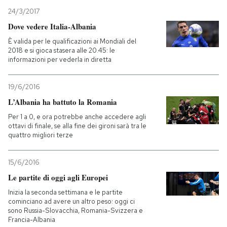
24/3/2017
PODCAST
Dove vedere Italia-Albania
È valida per le qualificazioni ai Mondiali del
2018 e si gioca stasera alle 20.45: le
NEWSLETTER
informazioni per vederla in diretta
19/6/2016
I MIEI PREFERITI
L’Albania ha battuto la Romania
Per 1 a 0, e ora potrebbe anche accedere agli
SHOP
ottavi di finale, se alla fine dei gironi sarà tra le
quattro migliori terze
CALENDARIO
15/6/2016
Le partite di oggi agli Europei
AREA PERSONALE
Inizia la seconda settimana e le partite
cominciano ad avere un altro peso: oggi ci
Entra
sono Russia-Slovacchia, Romania-Svizzera e
Francia-Albania