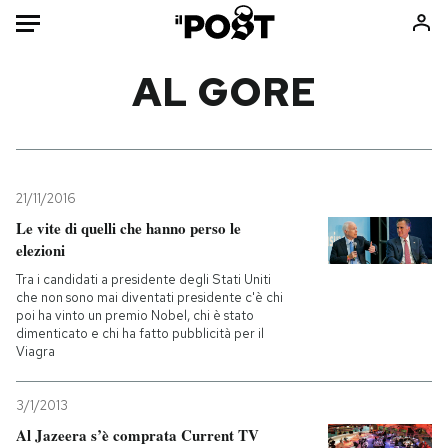
Auto
AL GORE
HOME
Italia
Moda
Mondo
Libri
21/11/2016
Politica
Consumismi
Le vite di quelli che hanno perso le
elezioni
Tecnologia
Storie/Idee
Tra i candidati a presidente degli Stati Uniti
Internet
Ok Boomer!
che non sono mai diventati presidente c'è chi
Scienza
Media
poi ha vinto un premio Nobel, chi è stato
dimenticato e chi ha fatto pubblicità per il
Cultura
Europa
Viagra
Economia
Altrecose
Sport
Mondiali calcio 2026
3/1/2013
Al Jazeera s’è comprata Current TV