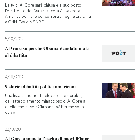
La tv di Al Gore sarà chiusa e al suo posto
l'emittente del Qatar lancerà Al Jazeera
PODCAST
America per fare concorrenza negli Stati Uniti
a CNN, Fox e MSNBC
NEWSLETTER
5/10/2012
Al Gore su perché Obama è andato male
I MIEI PREFERITI
al dibattito
SHOP
4/10/2012
9 storici dibattiti politici americani
CALENDARIO
Una lista di momenti televisivi memorabili,
dall'atteggiamento minaccioso di Al Gore a
quello che disse «Chi sono io? Perché sono
qui?»
AREA PERSONALE
Entra
22/9/2011
Al Gore annuncia l’uscita di nuovi iPhone