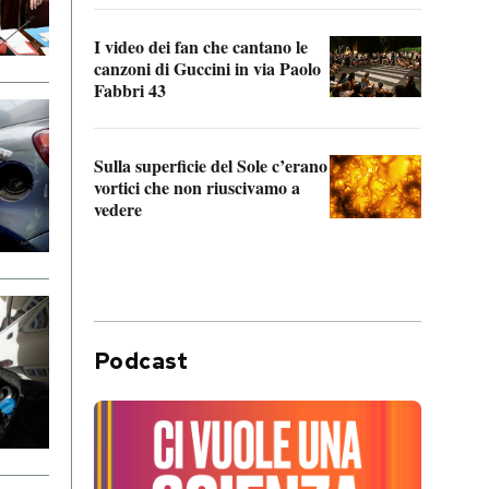
I video dei fan che cantano le
Il de
canzoni di Guccini in via Paolo
Edoar
Fabbri 43
cappi
Sulla superficie del Sole c’erano
Il fi
vortici che non riuscivamo a
facen
vedere
dentr
Podcast