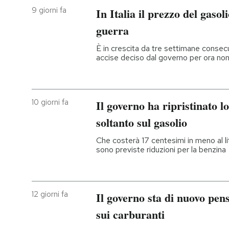
9 giorni fa
In Italia il prezzo del gasoli
PODCAST
guerra
È in crescita da tre settimane consecut
NEWSLETTER
accise deciso dal governo per ora no
I MIEI PREFERITI
10 giorni fa
Il governo ha ripristinato lo
soltanto sul gasolio
SHOP
Che costerà 17 centesimi in meno al li
sono previste riduzioni per la benzina
CALENDARIO
AREA PERSONALE
12 giorni fa
Il governo sta di nuovo pens
Entra
sui carburanti