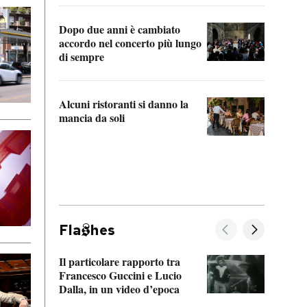
Dopo due anni è cambiato
A cos
accordo nel concerto più lungo
di sempre
Il ci
parla
Alcuni ristoranti si danno la
nessu
mancia da soli
Fla
hes
Il particolare rapporto tra
La ve
Francesco Guccini e Lucio
“Loco
Dalla, in un video d’epoca
Franc