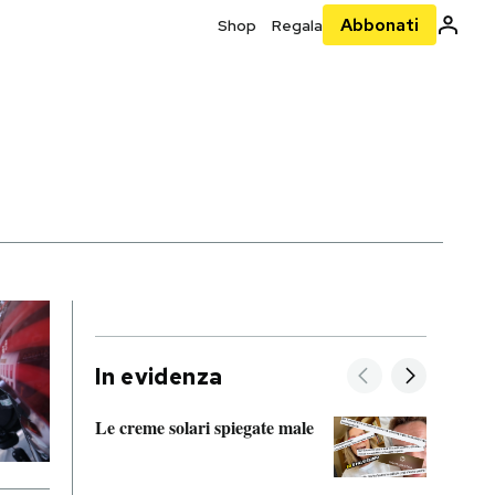
Abbonati
Shop
Regala
In evidenza
Le creme solari spiegate male
FitAc
guerr