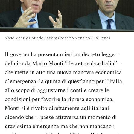
PODCAST
NEWSLETTER
Mario Monti e Corrado Passera (Roberto Monaldo / LaPresse)
I MIEI PREFERITI
Il governo ha presentato ieri un decreto legge –
definito da Mario Monti “decreto salva-Italia” –
che mette in atto una nuova manovra economica
SHOP
d’emergenza, la quinta di quest’anno per l’Italia,
allo scopo di aggiustarne i conti e creare le
CALENDARIO
condizioni per favorire la ripresa economica.
Monti si è rivolto direttamente agli italiani
AREA PERSONALE
dicendo che il paese attraversa un momento di
Area Personale
gravissima emergenza ma che non mancano i
Newsletter