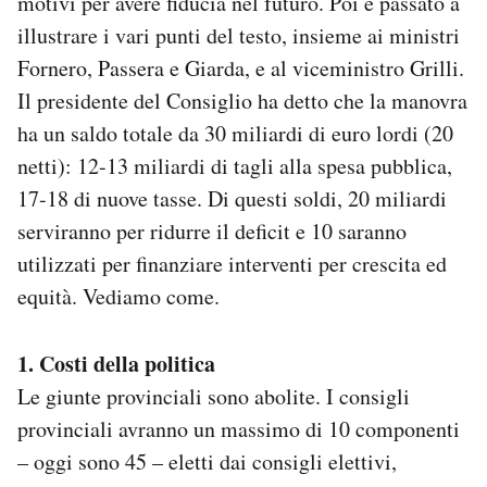
motivi per avere fiducia nel futuro. Poi è passato a
Notifiche mobile
illustrare i vari punti del testo, insieme ai ministri
Regala il Post
Fornero, Passera e Giarda, e al viceministro Grilli.
Hai bisogno di aiuto?
Il presidente del Consiglio ha detto che la manovra
Esci
ha un saldo totale da 30 miliardi di euro lordi (20
netti): 12-13 miliardi di tagli alla spesa pubblica,
17-18 di nuove tasse. Di questi soldi, 20 miliardi
serviranno per ridurre il deficit e 10 saranno
utilizzati per finanziare interventi per crescita ed
equità. Vediamo come.
1. Costi della politica
Le giunte provinciali sono abolite. I consigli
provinciali avranno un massimo di 10 componenti
– oggi sono 45 – eletti dai consigli elettivi,