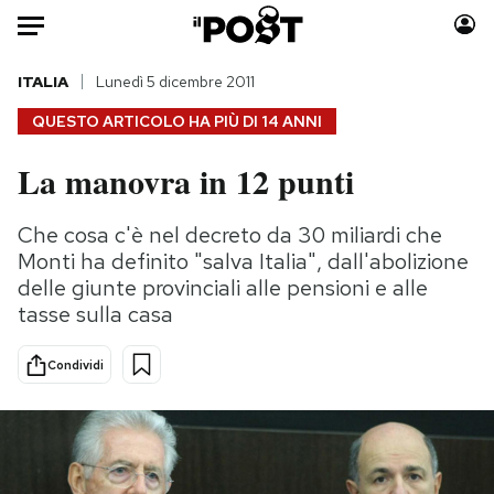
Auto
ITALIA
Lunedì 5 dicembre 2011
QUESTO ARTICOLO HA PIÙ DI
14 ANNI
HOME
La manovra in 12 punti
Italia
Moda
Mondo
Libri
Che cosa c'è nel decreto da 30 miliardi che
Politica
Consumismi
Monti ha definito "salva Italia", dall'abolizione
Tecnologia
Storie/Idee
delle giunte provinciali alle pensioni e alle
tasse sulla casa
Internet
Ok Boomer!
Scienza
Media
Condividi
Cultura
Europa
Economia
Altrecose
Sport
Mondiali calcio 2026